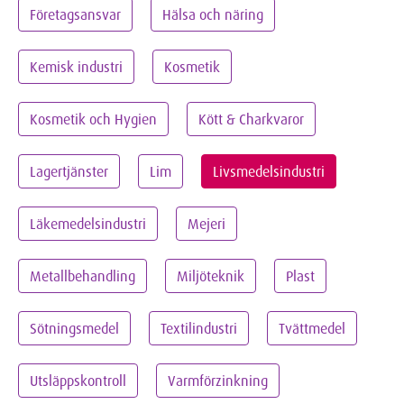
Företagsansvar
Hälsa och näring
Kemisk industri
Kosmetik
Kosmetik och Hygien
Kött & Charkvaror
Lagertjänster
Lim
Livsmedelsindustri
Läkemedelsindustri
Mejeri
Metallbehandling
Miljöteknik
Plast
Sötningsmedel
Textilindustri
Tvättmedel
Utsläppskontroll
Varmförzinkning