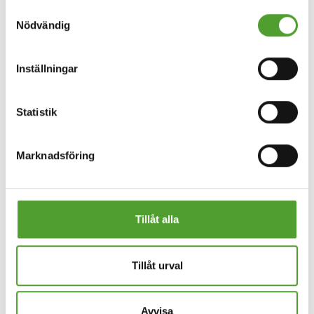
Samtyckesval
Nödvändig
Inställningar
Statistik
Artikel
Marknadsföring
5 viktiga faktorer att överväga när
ni väljer leverantör
Att strategiskt köpa in ingredienser är ett av de
Tillåt alla
högprioriterade områdena för företag inom
livsmedelsbranschen.
Tillåt urval
Läs mer
Avvisa