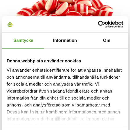
Artikel
Samtycke
Information
Om
Sött och lurigt socker
Denna webbplats använder cookies
Vi använder enhetsidentifierare för att anpassa innehållet
Med allt fler studier som avslöjar sammanhanget med
och annonserna till användarna, tillhandahålla funktioner
socker, fetma och karies, ser fler personer socker som
för sociala medier och analysera vår trafik. Vi
den största fienden.
vidarebefordrar även sådana identifierare och annan
information från din enhet till de sociala medier och
annons- och analysföretag som vi samarbetar med.
Läs mer
Dessa kan i sin tur kombinera informationen med annan
information som du har tillhandahållit eller som de har
samlat in när du har använt deras tjänster.