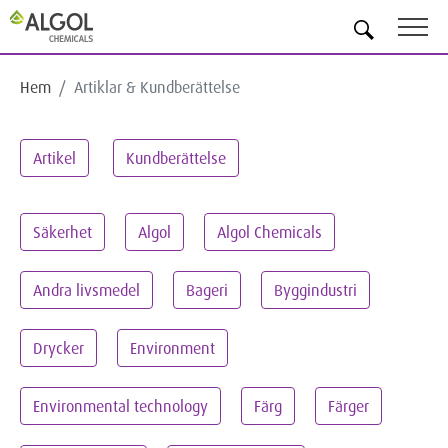
SV
Hem
Artiklar & Kundberättelse
Artikel
Kundberättelse
Säkerhet
Algol
Algol Chemicals
Andra livsmedel
Bageri
Byggindustri
Drycker
Environment
Environmental technology
Färg
Färger