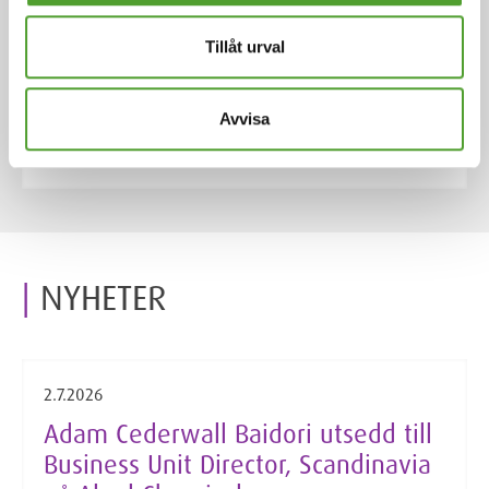
Vårt breda sortiment inkluderar bland annat
antioxidanter, UV-stabilisatorer, processhjälpmedel,
Tillåt urval
elastomerer, kolvätehartser, pigment, fyllnadsmedel,
brandskyddsmedel och mjukgörare.
Avvisa
Hitta mer produkter
NYHETER
2.7.2026
Adam Cederwall Baidori utsedd till
Business Unit Director, Scandinavia