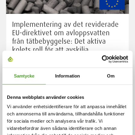
Implementering av det reviderade
EU-direktivet om avloppsvatten
från tätbebyggelse: Det aktiva
kolets roll för att avskilja
mikroföroreningar
Avloppsvatten från tätbebyggelse är en viktig orsak till
Samtycke
Information
Om
förorening, om det inte samlas in och behandlas på
rätt sätt. Sådant avloppsvatten innehåller ofta
bakterier, virus, överskott av näringsämnen och
Denna webbplats använder cookies
skadliga kemikalier – inklusive små men farliga
Vi använder enhetsidentifierare för att anpassa innehållet
mikroföroreningar. Om avloppsvattnet släpps ut
och annonserna till användarna, tillhandahålla funktioner
obehandlat kan det hota vår hälsa och skada floder,
för sociala medier och analysera vår trafik. Vi
sjöar och kustvatten. Tack vare sin extremt porösa yta
vidarebefordrar även sådana identifierare och annan
kan aktivt kol fånga upp många typer av