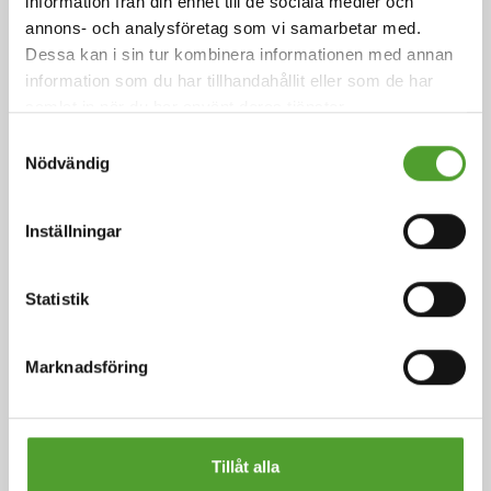
information från din enhet till de sociala medier och
mikroföroreningar.
annons- och analysföretag som vi samarbetar med.
Dessa kan i sin tur kombinera informationen med annan
Läs hela artikeln
information som du har tillhandahållit eller som de har
samlat in när du har använt deras tjänster.
Samtyckesval
Nödvändig
Inställningar
Statistik
Marknadsföring
Plastindustri
Tillåt alla