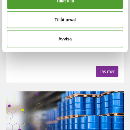
Tillåt alla
Lagring på tank
Tillåt urval
Algol Chemicals erbjuder lagring på tank för flytande
Avvisa
kemikalier samt därtill hörande logistiktjänster.
Läs mer