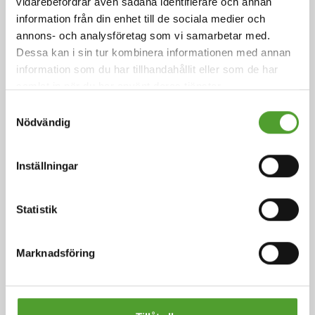
vidarebefordrar även sådana identifierare och annan
Lagerhantering och logistik
information från din enhet till de sociala medier och
annons- och analysföretag som vi samarbetar med.
Dessa kan i sin tur kombinera informationen med annan
Vi har kontroll över leveranskedjan hela vägen från
information som du har tillhandahållit eller som de har
inköp till omsorgsfull förpackning och tillförlitlig
samlat in när du har använt deras tjänster.
leverans.
Samtyckesval
Nödvändig
Läs mer om våra tjänster
Inställningar
Statistik
Marknadsföring