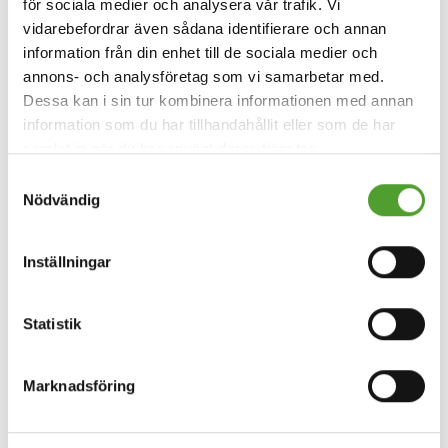
för sociala medier och analysera vår trafik. Vi
Företag
vidarebefordrar även sådana identifierare och annan
information från din enhet till de sociala medier och
annons- och analysföretag som vi samarbetar med.
Dessa kan i sin tur kombinera informationen med annan
information som du har tillhandahållit eller som de har
Bekanta dig med
integritetspolicyn för kundregister
.
Jag har bekantat mig med Integritetspolicyn.
samlat in när du har använt deras tjänster.
Samtyckesval
Jag samtycker till att min information kommer att lagras
Nödvändig
och användas i enlighet med integritetspolicyn.
Inställningar
Statistik
Ny kod
Vänligen skriv in koden ovan
Marknadsföring