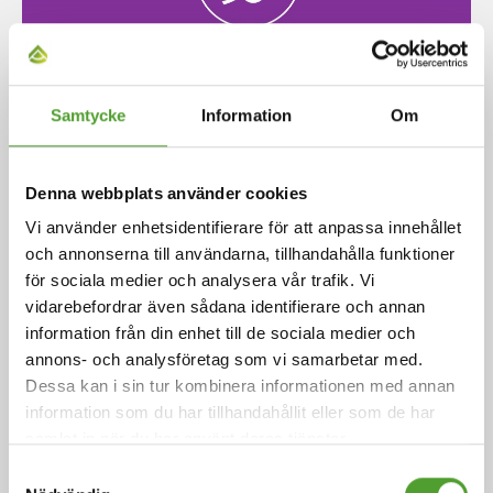
Artikel
Samtycke
Information
Om
Vi stärkte våra hållbarhetsinsatser
och eliminerade våra utsläpp i
Denna webbplats använder cookies
Scope 1 och Scope 2
Vi använder enhetsidentifierare för att anpassa innehållet
och annonserna till användarna, tillhandahålla funktioner
År 2025 blev våra hållbarhetsmål en allt viktigare del
för sociala medier och analysera vår trafik. Vi
av vårt prestationsstyrningssystem. Därmed har målen
vidarebefordrar även sådana identifierare och annan
blivit en allt tydligare och mer konkret del av vårt
information från din enhet till de sociala medier och
dagliga arbete. Vi gjorde betydande framsteg i
annons- och analysföretag som vi samarbetar med.
hållbarhetsarbetet och uppnådde nollutsläpp för Scope
Dessa kan i sin tur kombinera informationen med annan
1 och Scope 2. Under året uppfyllde vi också våra
information som du har tillhandahållit eller som de har
hållbarhetsmål för leveranskedjan, liksom flera av
samlat in när du har använt deras tjänster.
säkerhetsmålen.
Samtyckesval