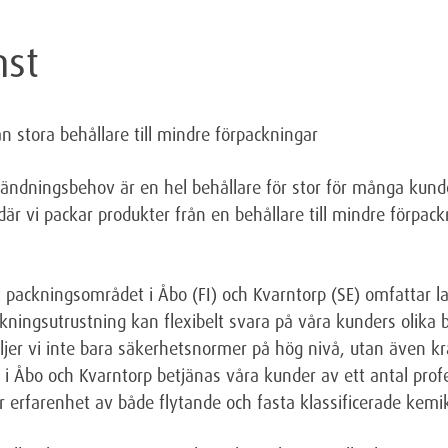
nst
ån stora behållare till mindre förpackningar
ändningsbehov är en hel behållare för stor för många kund
där vi packar produkter från en behållare till mindre förpac
 packningsområdet i Åbo (FI) och Kvarntorp (SE) omfattar lag
kningsutrustning kan flexibelt svara på våra kunders olika
 följer vi inte bara säkerhetsnormer på hög nivå, utan även 
 i Åbo och Kvarntorp betjänas våra kunder av ett antal prof
erfarenhet av både flytande och fasta klassificerade kemik