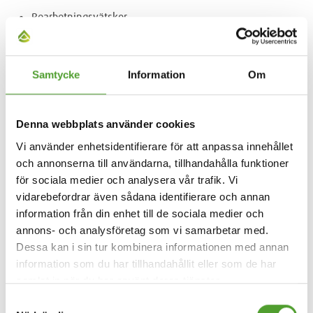
Bearbetningsvätskor
Avfettningsmedel för Industritvättmaskiner
Lösningsmedel
Samtycke
Information
Om
Processkontroll och avfallsbehandling
Utrustning för dosering och fördelning
Denna webbplats använder cookies
Filterpumpar och oljeseparatorer
Vi använder enhetsidentifierare för att anpassa innehållet
Regenereringsutrustning för syra och fluss
och annonserna till användarna, tillhandahålla funktioner
Kemikalier för behandling av avfallsvatten
för sociala medier och analysera vår trafik. Vi
vidarebefordrar även sådana identifierare och annan
Våra långa relationer med Europas bästa tillverkare och över
information från din enhet till de sociala medier och
300 standardleverantörer säkerställer att vi kan erbjuda våra
annons- och analysföretag som vi samarbetar med.
egna kunder de bästa produkterna på marknaden.
Dessa kan i sin tur kombinera informationen med annan
information som du har tillhandahållit eller som de har
samlat in när du har använt deras tjänster.
Samtyckesval
Du kan söka våra produkter med hjälp av produktsökningen