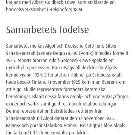
började med Albert Goldbeck-Löwe, som etablerade en
handelsverksamhet i Helsingfors 1894.
Samarbetets födelse
Samarbetet mellan Algol och Deutsche Gold- und Silber-
Scheideanstalt (senare Degussa, nu Evonik) inleddes formellt
1925. Alberts brorson Adolf Goldbeck-Löwe spelade en
nyckelroll i processen. Han utsågs till direktör för Algols
kemidivision 1924. Efter att herr Hübner på Scheideanstalt
hade besökt Finland i november 1925 kom man överens om
att Algol skulle representera företagets keramiska
beredningar. Bland dessa fanns emalj- och underglasyrfärger,
oxider och salter samt guld- och ädelmetallberedningar.
Denna representation bekräftades i ett brev från
Scheideanstalt till Algol daterat den 17 november 1925.
Fajans- och porslinsfabriken Arabia i Helsingfors blev Algols
första kund till Scheideanstalts produkter.