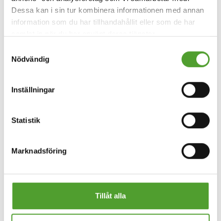
Dessa kan i sin tur kombinera informationen med annan
information som du har tillhandahållit eller som de har
samlat in när du har använt deras tjänster.
Samtyckesval
Nödvändig
Inställningar
Statistik
Marknadsföring
Tillåt alla
Klicka på bilden för att förstora den.