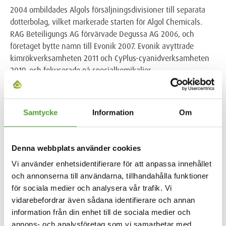
2004 ombildades Algols försäljningsdivisioner till separata
dotterbolag, vilket markerade starten för Algol Chemicals.
RAG Beteiligungs AG förvärvade Degussa AG 2006, och
företaget bytte namn till Evonik 2007. Evonik avyttrade
kimrökverksamheten 2011 och CyPlus-cyanidverksamheten
2019, och fokuserade på specialkemikalier.
Idag representerar Algol Chemicals Evonik inom flera
affärsområden, bland annat beläggningstillsatser,
Samtycke
Information
Om
kiseldioxid, djurfoder och andra produkter. Dessa
verksamheter sträcker sig över Finland, Sverige, Danmark,
Norge, Estland, Lettland, Litauen och Ukraina, och betjänar
Denna webbplats använder cookies
400 aktiva kunder. Det sekellånga samarbetet mellan Algol
och Evonik är ett exempel på en stark och anpassbar
Vi använder enhetsidentifierare för att anpassa innehållet
affärsrelation, byggd på en grund av gemensamma
och annonserna till användarna, tillhandahålla funktioner
värderingar och gemensam historia och stärkt av
för sociala medier och analysera vår trafik. Vi
kontinuerlig utveckling.
vidarebefordrar även sådana identifierare och annan
information från din enhet till de sociala medier och
annons- och analysföretag som vi samarbetar med.