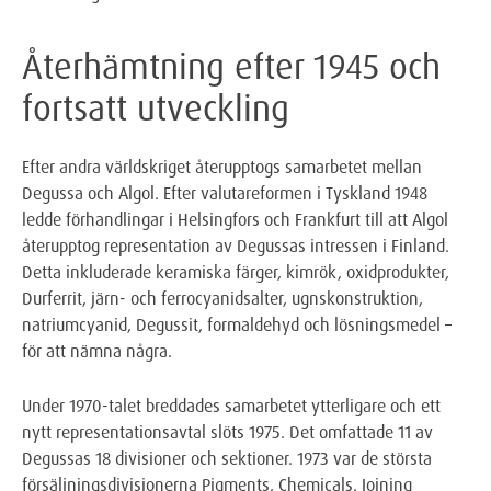
Återhämtning efter 1945 och
fortsatt utveckling
Efter andra världskriget återupptogs samarbetet mellan
Degussa och Algol. Efter valutareformen i Tyskland 1948
ledde förhandlingar i Helsingfors och Frankfurt till att Algol
återupptog representation av Degussas intressen i Finland.
Detta inkluderade keramiska färger, kimrök, oxidprodukter,
Durferrit, järn- och ferrocyanidsalter, ugnskonstruktion,
natriumcyanid, Degussit, formaldehyd och lösningsmedel –
för att nämna några.
Under 1970-talet breddades samarbetet ytterligare och ett
nytt representationsavtal slöts 1975. Det omfattade 11 av
Degussas 18 divisioner och sektioner. 1973 var de största
försäljningsdivisionerna Pigments, Chemicals, Joining