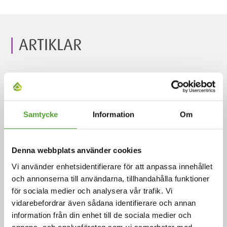
ARTIKLAR
Samtycke
Information
Om
Denna webbplats använder cookies
Vi använder enhetsidentifierare för att anpassa innehållet
Artikel
och annonserna till användarna, tillhandahålla funktioner
för sociala medier och analysera vår trafik. Vi
Vi stärkte våra hållbarhetsinsatser
vidarebefordrar även sådana identifierare och annan
och eliminerade våra utsläpp i
information från din enhet till de sociala medier och
Scope 1 och Scope 2