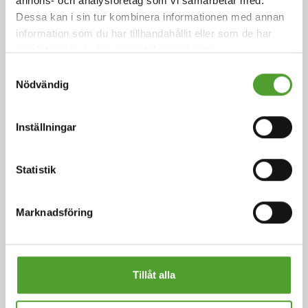
annons- och analysföretag som vi samarbetar med.
Dessa kan i sin tur kombinera informationen med annan
År 2025 blev våra hållbarhetsmål en allt viktigare del
information som du har tillhandahållit eller som de har
av vårt prestationsstyrningssystem. Därmed har målen
samlat in när du har använt deras tjänster.
blivit en allt tydligare och mer konkret del av vårt
Samtyckesval
dagliga arbete. Vi gjorde betydande framsteg i
Nödvändig
hållbarhetsarbetet och uppnådde nollutsläpp för Scope
1 och Scope 2. Under året uppfyllde vi också våra
Inställningar
hållbarhetsmål för leveranskedjan, liksom flera av
säkerhetsmålen.
Statistik
Läs mer
Marknadsföring
Tillåt alla