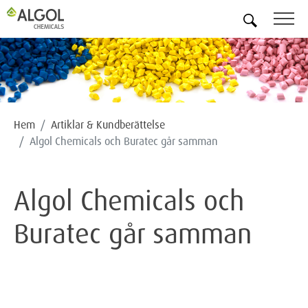
SV
Hem
Artiklar & Kundberättelse
Algol Chemicals och Buratec går samman
Algol Chemicals och
Buratec går samman