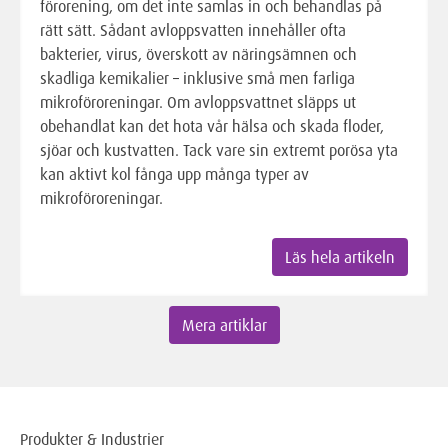
förorening, om det inte samlas in och behandlas på
rätt sätt. Sådant avloppsvatten innehåller ofta
bakterier, virus, överskott av näringsämnen och
skadliga kemikalier – inklusive små men farliga
mikroföroreningar. Om avloppsvattnet släpps ut
obehandlat kan det hota vår hälsa och skada floder,
sjöar och kustvatten. Tack vare sin extremt porösa yta
kan aktivt kol fånga upp många typer av
mikroföroreningar.
Läs hela artikeln
Mera artiklar
Produkter & Industrier