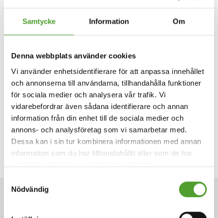
hela världen levereras till våra kunder direkt från lokala
Samtycke
Information
Om
lager. Algol Chemicals tillhandahåller tjänster till över 3 000
industriföretag i hela Norden och Baltikum, Ukraina och
Indien. Algol Chemicals är en del av Algol Group.
Denna webbplats använder cookies
Vi använder enhetsidentifierare för att anpassa innehållet
Buratec i korthet
och annonserna till användarna, tillhandahålla funktioner
för sociala medier och analysera vår trafik. Vi
Buratec Oy är ett försäljningsbolag som är inriktat på
vidarebefordrar även sådana identifierare och annan
färgämnen, additiver, compounds och råmaterial för plast.
information från din enhet till de sociala medier och
Företaget grundades 1991. Kärnan i verksamheten är
annons- och analysföretag som vi samarbetar med.
tillförlitlighet, snabbhet, flexibilitet och precision.
Dessa kan i sin tur kombinera informationen med annan
information som du har tillhandahållit eller som de har
samlat in när du har använt deras tjänster.
Samtyckesval
Nödvändig
NYHETER