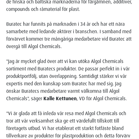
de finska och baltiska marknaderna för färgämnen, additiver,
compounds och råmaterial för plast.
Buratec har funnits på marknaden i 34 år och har ett nära
samarbete med ledande aktörer i branschen. I samband med
förvärvet kommer tre mångåriga medarbetare vid Buratec att
övergå till Algol Chemicals.
"Jag är mycket glad över att vi kan utöka Algol Chemicals
sortiment med Buratecs produkter. De passar perfekt in i vår
produktportfölj, utan överlappning. Samtidigt stärker vi vår
expertis med den kunskap som Buratec har med sig. Jag
önskar Buratecs medarbetare varmt välkomna till Algol
Chemicals", säger
Kalle Kettunen
, VD för Algol Chemicals.
"Vi är glada att få inleda vår resa med Algol Chemicals och
tror att vår verksamhet ska ge ett värdefullt tillskott till
företagets utbud. Vi har etablerat ett starkt fotfäste bland
tillverkare av produkter för plastproduktion och detta förvärv