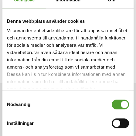
marknadsför och tillverkar produkter för industrin samt för
hälso- och sjukvård. Dessutom erbjuder Algolkoncernens
bolag tjänster relaterade till sina affärsområden, som
Denna webbplats använder cookies
konstruktion, skräddarsydda leveranslösningar och
Vi använder enhetsidentifierare för att anpassa innehållet
installations-, underhålls- och utbildningstjänster. Vi bygger
och annonserna till användarna, tillhandahålla funktioner
en framgångsrik och hållbar framtid för våra partners. Algol
för sociala medier och analysera vår trafik. Vi
har nästan 500 anställda experter i nio länder.
vidarebefordrar även sådana identifierare och annan
information från din enhet till de sociala medier och
annons- och analysföretag som vi samarbetar med.
Dessa kan i sin tur kombinera informationen med annan
information som du har tillhandahållit eller som de har
samlat in när du har använt deras tjänster.
NYHETER
Samtyckesval
Nödvändig
Inställningar
2.7.2026