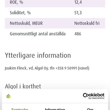
ROE, %
12,4
Soliditet, %
51,3
Nettoskuld, MEUR
Nettoskuld fri
Genomsnittligt antal anställda
486
Ytterligare information
Joakim Flinck, vd, Algol Oy, tfn +358 9 50991 (växel)
Algol i korthet
Algol är ett familjeföretag och en koncern som är verksam i
många branscher – med mer än 130 års erfarenhet av
internationell handel. Våra dotterbolag importerar,
Samtycke
Information
Om