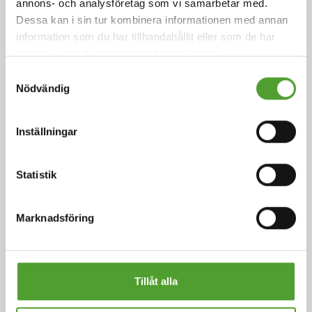
Scope 1 och Scope 2
annons- och analysföretag som vi samarbetar med.
Dessa kan i sin tur kombinera informationen med annan
information som du har tillhandahållit eller som de har
År 2025 blev våra hållbarhetsmål en allt viktigare del
samlat in när du har använt deras tjänster.
av vårt prestationsstyrningssystem. Därmed har målen
blivit en allt tydligare och mer konkret del av vårt
Samtyckesval
dagliga arbete. Vi gjorde betydande framsteg i
Nödvändig
hållbarhetsarbetet och uppnådde nollutsläpp för Scope
1 och Scope 2. Under året uppfyllde vi också våra
Inställningar
hållbarhetsmål för leveranskedjan, liksom flera av
säkerhetsmålen.
Statistik
Läs mer
Marknadsföring
Tillåt alla