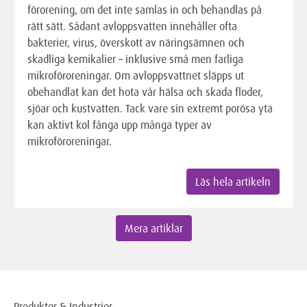
förorening, om det inte samlas in och behandlas på
rätt sätt. Sådant avloppsvatten innehåller ofta
bakterier, virus, överskott av näringsämnen och
skadliga kemikalier – inklusive små men farliga
mikroföroreningar. Om avloppsvattnet släpps ut
obehandlat kan det hota vår hälsa och skada floder,
sjöar och kustvatten. Tack vare sin extremt porösa yta
kan aktivt kol fånga upp många typer av
mikroföroreningar.
Läs hela artikeln
Mera artiklar
Produkter & Industrier