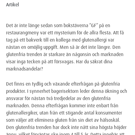
Artikel
Det är inte länge sedan som bokstäverna ”GF” på en
restaurangmeny var ett mysterium för de allra flesta. Att få
tag på ett bakverk till en kollega med glutenallergi var
nästan en omöjlig uppgift. Men så är det inte längre. Den
glutenfria trenden är starkare än någonsin och marknaden
visar inga tecken på att försvagas. Har du säkrat dina
marknadsandelar?
Det finns en tydlig och växande efterfrågan på glutenfria
produkter. I synnerhet bagerisektorn leder denna ökning och
ansvarar för nästan två tredjedelar av den glutenfria
marknaden. Denna efterfrågan kommer inte enbart från
glutenallergiker, utan från ett stigande antal konsumenter
som väljer att eliminera gluten från sin diet av hälsoskäl.
Den glutenfria trenden har dock inte nått sina högsta höjder
ännu, vilket förväntas ske inom 4 till 5 år. Detta innebär att