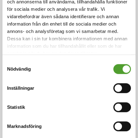
och annonserna till användarna, tillhandahålla funktioner
för sociala medier och analysera vår trafik. Vi
vidarebefordrar även sådana identifierare och annan
information från din enhet till de sociala medier och
annons- och analysföretag som vi samarbetar med.
Artikel
Dessa kan i sin tur kombinera informationen med annan
information som du har tillhandahållit eller som de har
Smakens ingredienser
samlat in när du har använt deras tjänster.
Samtyckesval
Nödvändig
Arom är sinnesintrycket av mat eller annan substans
och bestäms främst av de kemiska sinnena
smaksinnet och luktsinnet.
Inställningar
Läs mer
Statistik
Marknadsföring