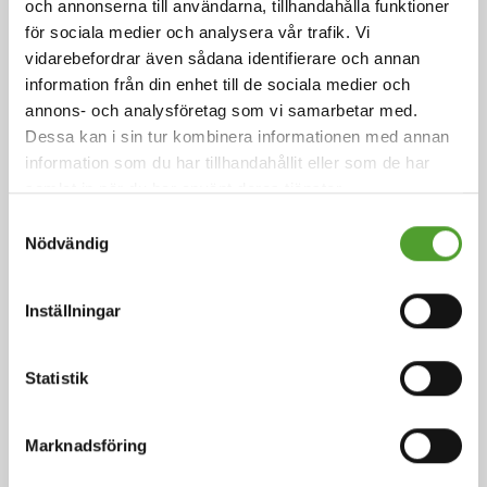
och annonserna till användarna, tillhandahålla funktioner
för sociala medier och analysera vår trafik. Vi
vidarebefordrar även sådana identifierare och annan
information från din enhet till de sociala medier och
annons- och analysföretag som vi samarbetar med.
Artikel
Dessa kan i sin tur kombinera informationen med annan
information som du har tillhandahållit eller som de har
Smakens ingredienser
samlat in när du har använt deras tjänster.
Samtyckesval
Nödvändig
Arom är sinnesintrycket av mat eller annan substans
och bestäms främst av de kemiska sinnena
smaksinnet och luktsinnet.
Inställningar
Läs mer
Statistik
Marknadsföring