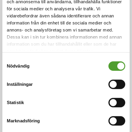
och annonserna till användarna, tillhandahålla funktioner
för sociala medier och analysera vår trafik. Vi
vidarebefordrar även sådana identifierare och annan
information från din enhet till de sociala medier och
annons- och analysföretag som vi samarbetar med.
Artikel
Dessa kan i sin tur kombinera informationen med annan
information som du har tillhandahållit eller som de har
Smakens ingredienser
samlat in när du har använt deras tjänster.
Samtyckesval
Nödvändig
Arom är sinnesintrycket av mat eller annan substans
och bestäms främst av de kemiska sinnena
smaksinnet och luktsinnet.
Inställningar
Läs mer
Statistik
Marknadsföring