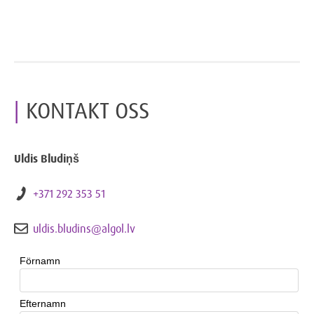
KONTAKT OSS
Uldis Bludiņš
+371 292 353 51
uldis.bludins@algol.lv