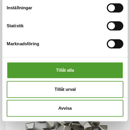
Inställningar
Artikel
Statistik
Vad är LANXESS’ Ningbo-process?
Marknadsföring
Första kvartalet 2016 startade LANXESS världens
modernaste fabrik för produktion av röda
järnoxidpigment i Ningbo, Kina.
Tillåt alla
Läs mer
Tillåt urval
Avvisa