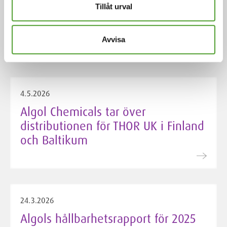
av EcoVadis för 2026, med
Tillåt urval
förbättrade resultat inom hållbar
upphandling
Avvisa
4.5.2026
Algol Chemicals tar över
distributionen för THOR UK i Finland
och Baltikum
24.3.2026
Algols hållbarhetsrapport för 2025