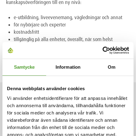
kunskapsöverföringen till en ny nivå:
e-utbildning, liveevenemang, vägledningar och annat
för nybörjare och experter
kostnadsfritt
tillgänglig på alla enheter, överallt, när som helst
Läs mer om den ständigt växande COATINO® Campus-
plattformen och
registrera dig kostnadsfritt
Samtycke
Information
Om
Denna webbplats använder cookies
NYHETER
Vi använder enhetsidentifierare för att anpassa innehållet
och annonserna till användarna, tillhandahålla funktioner
för sociala medier och analysera vår trafik. Vi
vidarebefordrar även sådana identifierare och annan
2.7.2026
information från din enhet till de sociala medier och
annons- och analysföretag som vi samarbetar med.