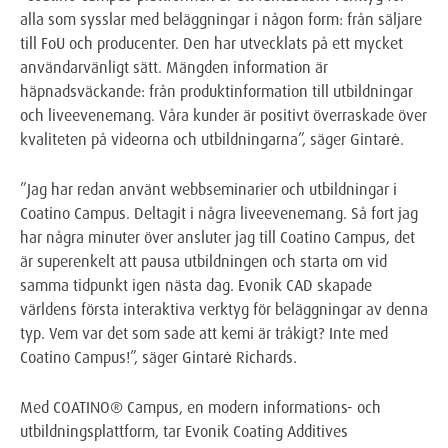
alla som sysslar med beläggningar i någon form: från säljare
till FoU och producenter. Den har utvecklats på ett mycket
användarvänligt sätt. Mängden information är
häpnadsväckande: från produktinformation till utbildningar
och liveevenemang. Våra kunder är positivt överraskade över
kvaliteten på videorna och utbildningarna”, säger Gintarė.
”Jag har redan använt webbseminarier och utbildningar i
Coatino Campus. Deltagit i några liveevenemang. Så fort jag
har några minuter över ansluter jag till Coatino Campus, det
är superenkelt att pausa utbildningen och starta om vid
samma tidpunkt igen nästa dag. Evonik CAD skapade
världens första interaktiva verktyg för beläggningar av denna
typ. Vem var det som sade att kemi är tråkigt? Inte med
Coatino Campus!”, säger Gintarė Richards.
Med COATINO® Campus, en modern informations- och
utbildningsplattform, tar Evonik Coating Additives