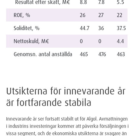
Resultat efter skatt, M€
8.8
7.8
5.5
ROE, %
26
27
22
Soliditet, %
44.7
36
37.5
Nettoskuld, M€
0
0
4.4
Genomsn. antal anställda
465
476
463
Utsikterna för innevarande år
är fortfarande stabila
Innevarande år ser fortsatt stabilt ut för Algol. Avmattningen
i industrins investeringar kommer att påverka försäljningen i
vissa segment, och de ekonomiska utsikterna är svagare än