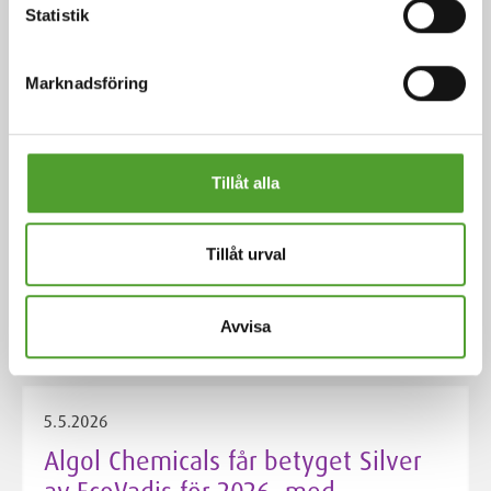
Statistik
Business Unit Director, Scandinavia
på Algol Chemicals
Marknadsföring
Tillåt alla
18.5.2026
Juha Hietalahti utsedd till interim
VP of Procurement på Algol
Tillåt urval
Chemicals
Avvisa
5.5.2026
Algol Chemicals får betyget Silver