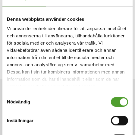
internationell handel. Våra dotterbolag importerar,
marknadsför och tillverkar produkter för industrin samt för
hälso- och sjukvård. Dessutom erbjuder Algolkoncernens
Denna webbplats använder cookies
bolag tjänster relaterade till sina affärsområden, som
Vi använder enhetsidentifierare för att anpassa innehållet
konstruktion, skräddarsydda leveranslösningar och
och annonserna till användarna, tillhandahålla funktioner
installations-, underhålls- och utbildningstjänster. Vi bygger
för sociala medier och analysera vår trafik. Vi
en framgångsrik och hållbar framtid för våra partners. Algol
vidarebefordrar även sådana identifierare och annan
har nästan 500 anställda experter i tio länder.
information från din enhet till de sociala medier och
www.algol.fi/en
annons- och analysföretag som vi samarbetar med.
Dessa kan i sin tur kombinera informationen med annan
information som du har tillhandahållit eller som de har
samlat in när du har använt deras tjänster.
NYHETER
Samtyckesval
Nödvändig
Inställningar
2.7.2026
Adam Cederwall Baidori utsedd till