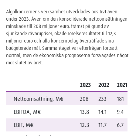
Algolkoncernens verksamhet utvecklades positivt även
under 2023. Även om den konsoliderade nettoomsättningen
minskade till 208 miljoner euro, främst på grund av
sjunkande råvarupriser, ökade rörelseresultatet till 12,3
miljoner euro och alla koncernbolag överträffade sina
budgeterade mål. Sammantaget var efterfrågan fortsatt
normal, men de ekonomiska prognoserna försvagades något
mot slutet av året.
2023
2022
2021
Nettoomsättning, M€
208
233
181
EBITDA, M€
13.8
14.1
9.4
EBIT, M€
12.3
11.7
6.7