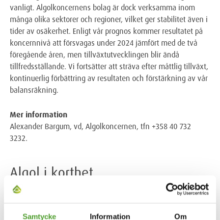
vanligt. Algolkoncernens bolag är dock verksamma inom
många olika sektorer och regioner, vilket ger stabilitet även i
tider av osäkerhet. Enligt vår prognos kommer resultatet på
koncernnivå att försvagas under 2024 jämfört med de två
föregående åren, men tillväxtutvecklingen blir ändå
tillfredsställande. Vi fortsätter att sträva efter måttlig tillväxt,
kontinuerlig förbättring av resultaten och förstärkning av vår
balansräkning.
Mer information
Alexander Bargum, vd, Algolkoncernen, tfn +358 40 732
3232.
Algol i korthet
Algol är ett familjeföretag och en koncern som är verksam i
många branscher – med mer än 130 års erfarenhet av
Samtycke
Information
Om