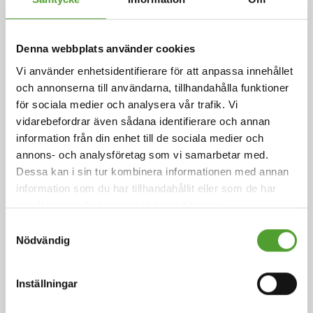
Adam Cederwall Baidori utsedd till
Business Unit Director, Scandinavia
på Algol Chemicals
Denna webbplats använder cookies
Vi använder enhetsidentifierare för att anpassa innehållet
och annonserna till användarna, tillhandahålla funktioner
för sociala medier och analysera vår trafik. Vi
vidarebefordrar även sådana identifierare och annan
18.5.2026
information från din enhet till de sociala medier och
Juha Hietalahti utsedd till interim
annons- och analysföretag som vi samarbetar med.
VP of Procurement på Algol
Dessa kan i sin tur kombinera informationen med annan
information som du har tillhandahållit eller som de har
Chemicals
samlat in när du har använt deras tjänster.
Samtyckesval
Nödvändig
5.5.2026
Inställningar
Algol Chemicals får betyget Silver