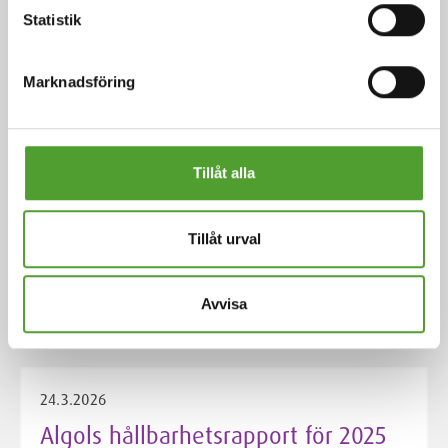
av EcoVadis för 2026, med
Statistik
förbättrade resultat inom hållbar
upphandling
Marknadsföring
Tillåt alla
4.5.2026
Algol Chemicals tar över
Tillåt urval
distributionen för THOR UK i Finland
och Baltikum
Avvisa
24.3.2026
Algols hållbarhetsrapport för 2025