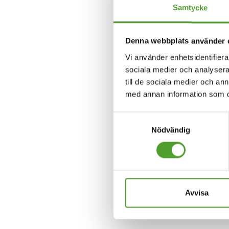
Samtycke
Timo Salonen
Denna webbplats använder 
+358 50 568 9006
Vi använder enhetsidentifierar
sociala medier och analysera 
timo.salonen@algol.fi
till de sociala medier och a
med annan information som du 
Samtyckesval
Nödvändig
Avvisa