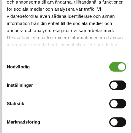
och annonserna till användarna, tillhandahålla funktioner
för sociala medier och analysera vår trafik. Vi
vidarebefordrar även sådana identifierare och annan
Artikel
information från din enhet till de sociala medier och
annons- och analysföretag som vi samarbetar med.
Aktuella trender i tvättmedels- och
Dessa kan i sin tur kombinera informationen med annan
rengöringsmedelsindustrin
information som du har tillhandahållit eller som de har
samlat in när du har använt deras tjänster.
Tvättmedels- rengöringsmedelsindustrin spelar en
Samtyckesval
viktig roll i den europeiska ekonomin.
Nödvändig
Inställningar
Läs mer
Statistik
Marknadsföring