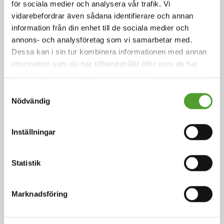
för sociala medier och analysera vår trafik. Vi
vidarebefordrar även sådana identifierare och annan
information från din enhet till de sociala medier och
annons- och analysföretag som vi samarbetar med.
Dessa kan i sin tur kombinera informationen med annan
Artikel
information som du har tillhandahållit eller som de har
samlat in när du har använt deras tjänster.
Miljövänliga ytbehandlingar –
Samtyckesval
verklighet, framtid eller dröm?
Nödvändig
Förväntningarna inför European Coatings Show 2019
Inställningar
var höga.
Statistik
Läs mer
Marknadsföring