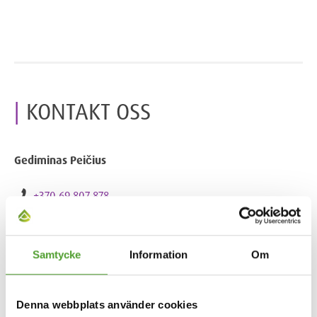
KONTAKT OSS
Gediminas Peičius
+370 69 807 878
gediminas.peicius@algol.lt
Samtycke
Information
Om
Denna webbplats använder cookies