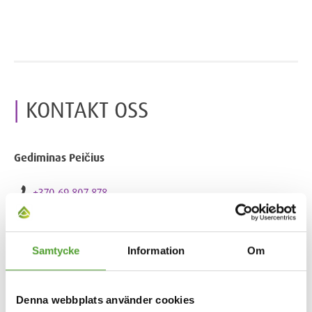
KONTAKT OSS
Gediminas Peičius
+370 69 807 878
gediminas.peicius@algol.lt
Samtycke
Information
Om
Denna webbplats använder cookies