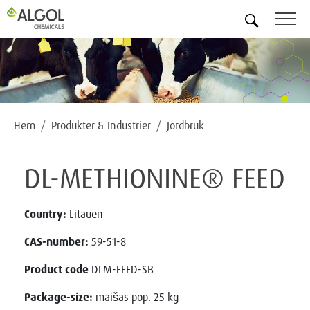
SV
Hem
Produkter & Industrier
Jordbruk
DL-METHIONINE® FEED
Country:
Litauen
CAS-number:
59-51-8
Product code
DLM-FEED-SB
Package-size:
maišas pop. 25 kg