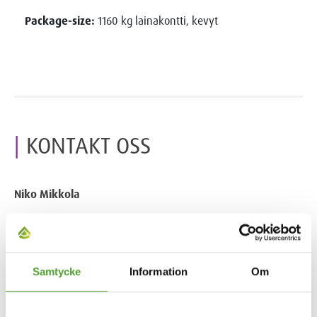
Package-size:
1160 kg lainakontti, kevyt
KONTAKT OSS
Niko Mikkola
+358 50 501 4578
niko.mikkola@algol.fi
Samtycke
Information
Om