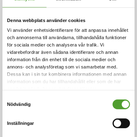
Adam Cederwall Baidori utsedd till
Business Unit Director, Scandinavia
på Algol Chemicals
Denna webbplats använder cookies
Vi använder enhetsidentifierare för att anpassa innehållet
och annonserna till användarna, tillhandahålla funktioner
för sociala medier och analysera vår trafik. Vi
vidarebefordrar även sådana identifierare och annan
18.5.2026
information från din enhet till de sociala medier och
Juha Hietalahti utsedd till interim
annons- och analysföretag som vi samarbetar med.
VP of Procurement på Algol
Dessa kan i sin tur kombinera informationen med annan
Chemicals
information som du har tillhandahållit eller som de har
samlat in när du har använt deras tjänster.
Samtyckesval
Nödvändig
5.5.2026
Inställningar
Algol Chemicals får betyget Silver