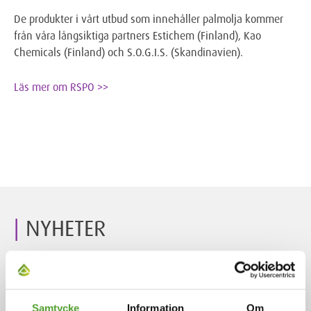
De produkter i vårt utbud som innehåller palmolja kommer
från våra långsiktiga partners Estichem (Finland), Kao
Chemicals (Finland) och S.O.G.I.S. (Skandinavien).
Läs mer om RSPO >>
NYHETER
2.7.2026
Samtycke
Information
Om