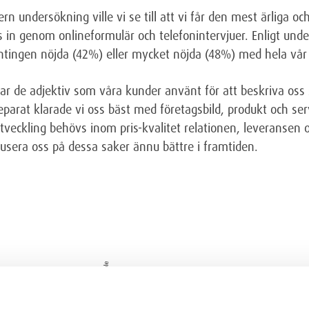
 undersökning ville vi se till att vi får den mest ärliga o
 in genom onlineformulär och telefonintervjuer. Enligt unde
ntingen nöjda (42%) eller mycket nöjda (48%) med hela vå
r de adjektiv som våra kunder använt för att beskriva oss 
parat klarade vi oss bäst med företagsbild, produkt och serv
tveckling behövs inom pris-kvalitet relationen, leveransen
usera oss på dessa saker ännu bättre i framtiden.