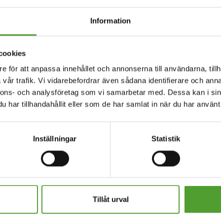
Information
cookies
e för att anpassa innehållet och annonserna till användarna, tillh
vår trafik. Vi vidarebefordrar även sådana identifierare och anna
nnons- och analysföretag som vi samarbetar med. Dessa kan i sin
har tillhandahållit eller som de har samlat in när du har använt 
Inställningar
Statistik
18.5.2026
Juha Hietalahti utsedd till
Tillåt urval
interim VP of Procurement på
Algol Chemicals