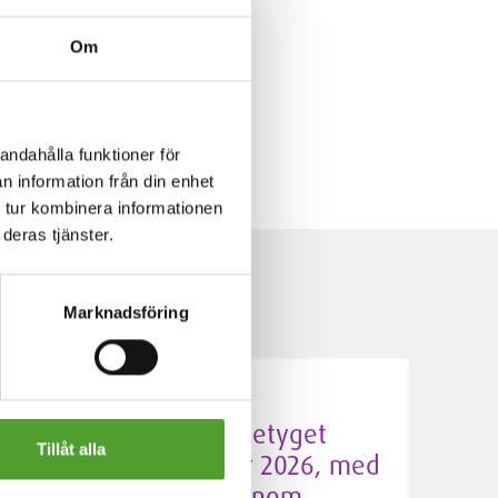
Om
andahålla funktioner för
n information från din enhet
 tur kombinera informationen
deras tjänster.
Marknadsföring
5.5.2026
Algol Chemicals får betyget
Tillåt alla
Silver av EcoVadis för 2026, med
förbättrade resultat inom