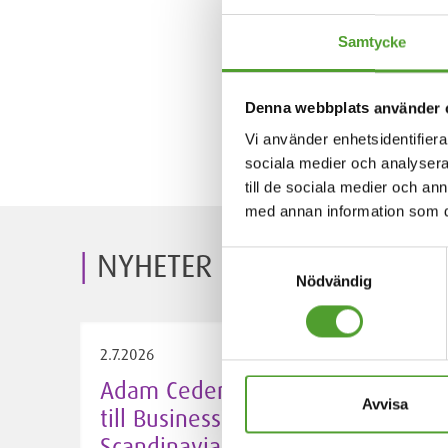
Samtycke
Denna webbplats använder 
Vi använder enhetsidentifierar
sociala medier och analysera 
till de sociala medier och a
med annan information som du 
NYHETER
Samtyckesval
Nödvändig
2.7.2026
Adam Cederwall Baidori utsedd
Avvisa
till Business Unit Director,
Scandinavia på Algol Chemicals