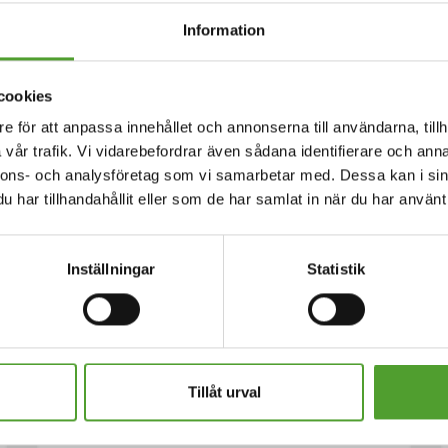
ch styrelseordförande för Algol Chemicals.
Information
lägt dotterbolag till Algol Chemicals och förändringen kom
ller Dynamic Orbits personal.
cookies
e för att anpassa innehållet och annonserna till användarna, tillh
vår trafik. Vi vidarebefordrar även sådana identifierare och anna
nnons- och analysföretag som vi samarbetar med. Dessa kan i sin
har tillhandahållit eller som de har samlat in när du har använt 
Inställningar
Statistik
18.5.2026
Juha Hietalahti utsedd till
interim VP of Procurement på
Tillåt urval
Algol Chemicals