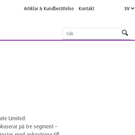
Artiklar & Kundberättelse
Kontakt
SV
ate Limited.
fokuserar på tre segment –
änster med anknytning till