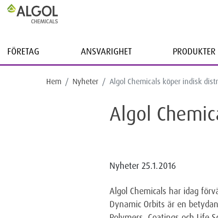
FÖRETAG
ANSVARIGHET
PRODUKTER 
Hem
Nyheter
Algol Chemicals köper indisk distr
Algol Chemica
Nyheter
25.1.2016
Algol Chemicals har idag förv
Dynamic Orbits är en betydand
Polymers, Coatings och Life S