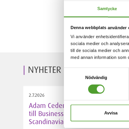
direktör för Algolkoncernen o
Samtycke
Dynamic Orbits är idag ett he
och leverantörsrelationerna e
Denna webbplats använder 
Vi använder enhetsidentifierar
sociala medier och analysera 
till de sociala medier och a
med annan information som du 
NYHETER
Samtyckesval
Nödvändig
2.7.2026
Adam Cederwall Baidori utsedd
till Business Unit Director,
Avvisa
Scandinavia på Algol Chemicals