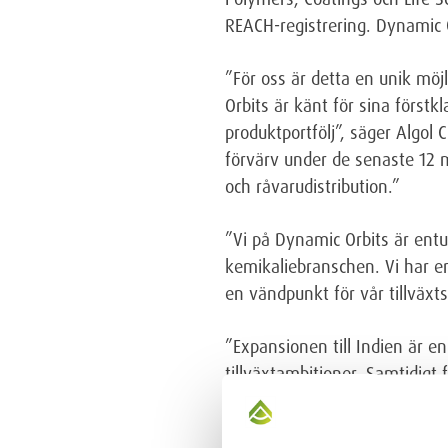
REACH-registrering. Dynamic 
”För oss är detta en unik möj
Orbits är känt för sina först
produktportfölj”, säger Algol
förvärv under de senaste 12 
och råvarudistribution.”
”Vi på Dynamic Orbits är ent
kemikaliebranschen. Vi har en
en vändpunkt för vår tillväxt
”Expansionen till Indien är en
tillväxtambitioner. Samtidigt
BL Bajaj har tillsammans med
tacksamma för förtroendet och