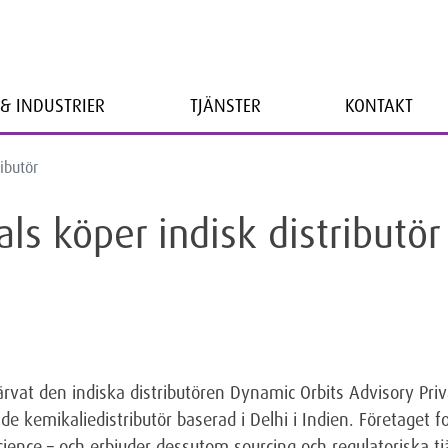
& INDUSTRIER
TJÄNSTER
KONTAKT
ibutör
ls köper indisk distributör
ärvat den indiska distributören Dynamic Orbits Advisory Priv
e kemikaliedistributör baserad i Delhi i Indien. Företaget 
cience – och erbjuder dessutom sourcing och regulatoriska tj