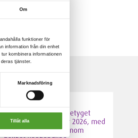
Om
mer varken att påverka kund-
andahålla funktioner för
n information från din enhet
 tur kombinera informationen
deras tjänster.
Marknadsföring
5.5.2026
Algol Chemicals får betyget
Silver av EcoVadis för 2026, med
Tillåt alla
förbättrade resultat inom