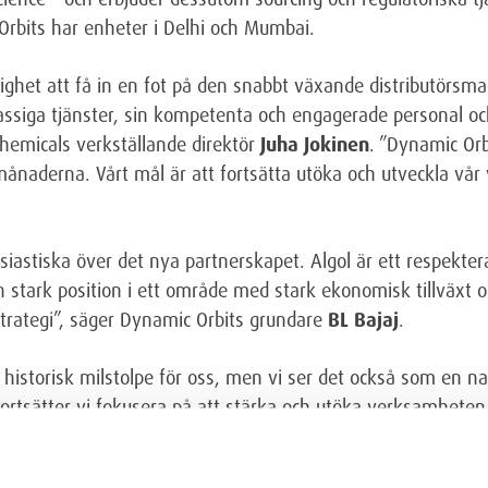
Orbits har enheter i Delhi och Mumbai.
lighet att få in en fot på den snabbt växande distributörsm
klassiga tjänster, sin kompetenta och engagerade personal o
 Chemicals verkställande direktör
Juha Jokinen
. ”Dynamic Orb
månaderna. Vårt mål är att fortsätta utöka och utveckla vå
usiastiska över det nya partnerskapet. Algol är ett respekt
 stark position i ett område med stark ekonomisk tillväxt oc
strategi”, säger Dynamic Orbits grundare
BL Bajaj
.
 historisk milstolpe för oss, men vi ser det också som en na
 fortsätter vi fokusera på att stärka och utöka verksamheten
 personalen på Dynamic Orbits byggt upp en mycket framgå
 för att vi nu kan fortsätta med detta arbete”, säger
Alex