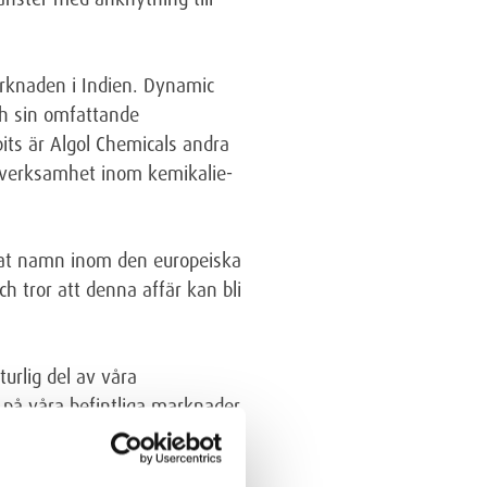
arknaden i Indien. Dynamic
ch sin omfattande
its är Algol Chemicals andra
r verksamhet inom kemikalie-
erat namn inom den europeiska
h tror att denna affär kan bli
turlig del av våra
 på våra befintliga marknader.
ngsrik verksamhet. Vi är
ander Bargum
, verkställande