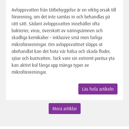
Avloppsvatten från tätbebyggelse är en viktig orsak till
förorening, om det inte samlas in och behandlas på
rätt sätt. Sådant avloppsvatten innehåller ofta
bakterier, virus, överskott av näringsämnen och
skadliga kemikalier – inklusive små men farliga
mikroföroreningar. Om avloppsvattnet släpps ut
obehandlat kan det hota vår hälsa och skada floder,
sjöar och kustvatten. Tack vare sin extremt porösa yta
kan aktivt kol fånga upp många typer av
mikroföroreningar.
Läs hela artikeln
Mera artiklar