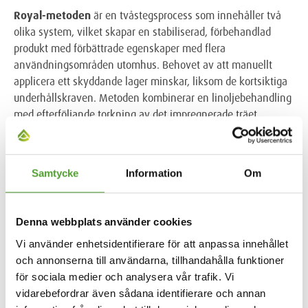
Royal-metoden
är en tvåstegsprocess som innehåller två
olika system, vilket skapar en stabiliserad, förbehandlad
produkt med förbättrade egenskaper med flera
användningsområden utomhus. Behovet av att manuellt
applicera ett skyddande lager minskar, liksom de kortsiktiga
underhållskraven. Metoden kombinerar en linoljebehandling
med efterföljande torkning av det impregnerade träet.
Autoklaven med träpaketet hålls under vacuum och fylls med
varm linolja. Träet torkar och den cirkulerande oljan sugs in i
träet – mängden kontrolleras med hjälp av undertrycket.
Samtycke
Information
Om
Linoljan förseglar träytan och förbättrar den dimensionella
stabiliteten tack vare minskat fuktupptag.
Användningsområden är exempelvis trähus, utrustning för
Denna webbplats använder cookies
lekplatser, trall, fasader, ljud- och insynsskydd,
Vi använder enhetsidentifierare för att anpassa innehållet
balkongpaneler, fönster, dörrar och portar.
och annonserna till användarna, tillhandahålla funktioner
för sociala medier och analysera vår trafik. Vi
Genom att impregnera träet med linoljebaserade oljor
vidarebefordrar även sådana identifierare och annan
som AlgolinTM får träet vattenavvisande egenskaper under