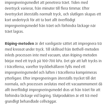
impregneringsmedlet att penetrera träet. Tiden med
övertryck varierar, från minuter till flera timmar. Efter
övertrycket återställs normalt tryck, och slutligen skapas ett
kort undertryck för att ta bort allt överflödigt
impregneringsmedel från träet och förhindra läckage när
träet lagras.
Rüping-metoden
är det vanligaste sättet att impregnera trä
med kreosot under tryck. Till skillnad från Bethell-metoden
inleds processen inte med vacuum, utan Rüping-metoden
börjar med ett tryck på 100–700 kPa. Det gör att luft trycks in
i träcellerna, varefter tryckbehållaren fylls med ett
impregneringsmedel och luften i träcellerna komprimeras
ytterligare. Efter impregneringen återställs trycket till det
normala, och processen avslutas med ett vacuummoment då
allt överflödigt impregneringsmedel dras ut från träet för att
förhindra läckage vid lagring. Slutprodukten är ett trä med
grundligt behandlade cellväggar.