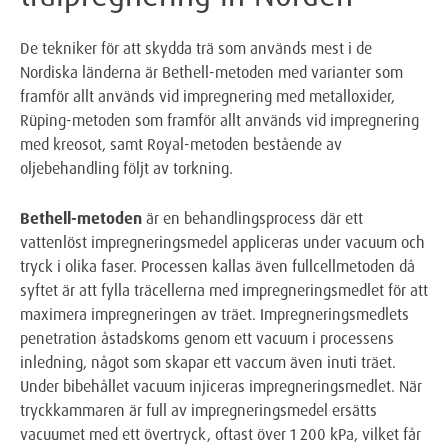
De tekniker för att skydda trä som används mest i de
Nordiska länderna är Bethell-metoden med varianter som
framför allt används vid impregnering med metalloxider,
Rüping-metoden som framför allt används vid impregnering
med kreosot, samt Royal-metoden bestående av
oljebehandling följt av torkning.
Bethell-metoden
är en behandlingsprocess där ett
vattenlöst impregneringsmedel appliceras under vacuum och
tryck i olika faser. Processen kallas även fullcellmetoden då
syftet är att fylla träcellerna med impregneringsmedlet för att
maximera impregneringen av träet. Impregneringsmedlets
penetration åstadskoms genom ett vacuum i processens
inledning, något som skapar ett vaccum även inuti träet.
Under bibehållet vacuum injiceras impregneringsmedlet. När
tryckkammaren är full av impregneringsmedel ersätts
vacuumet med ett övertryck, oftast över 1 200 kPa, vilket får