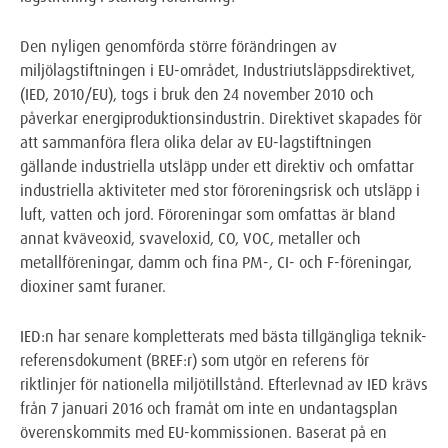
Den nyligen genomförda större förändringen av
miljölagstiftningen i EU-området, Industriutsläppsdirektivet,
(IED, 2010/EU), togs i bruk den 24 november 2010 och
påverkar energiproduktionsindustrin. Direktivet skapades för
att sammanföra flera olika delar av EU-lagstiftningen
gällande industriella utsläpp under ett direktiv och omfattar
industriella aktiviteter med stor föroreningsrisk och utsläpp i
luft, vatten och jord. Föroreningar som omfattas är bland
annat kväveoxid, svaveloxid, CO, VOC, metaller och
metallföreningar, damm och fina PM-, CI- och F-föreningar,
dioxiner samt furaner.
IED:n har senare kompletterats med bästa tillgängliga teknik-
referensdokument (BREF:r) som utgör en referens för
riktlinjer för nationella miljötillstånd. Efterlevnad av IED krävs
från 7 januari 2016 och framåt om inte en undantagsplan
överenskommits med EU-kommissionen. Baserat på en