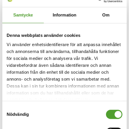
reducera växthusgasutsläppen inom EU.
Samtycke
Information
Om
Det kan även noteras att förberedelserna som föregick IED:n
har tagit fyra årtionden och kommer därför påverka den
kommande utvecklingen av miljölagstiftningen. Det bästa
Denna webbplats använder cookies
rådet är att fortsättningsvis söka efter mer miljösäkra/mindre
Vi använder enhetsidentifierare för att anpassa innehållet
skadliga alternativ och att följa förändringarna som sker på
och annonserna till användarna, tillhandahålla funktioner
området. Ett bra sätt att hålla sig uppdaterad med det som
för sociala medier och analysera vår trafik. Vi
pågår är att hitta en pålitlig och kunnig partner som kan
vidarebefordrar även sådana identifierare och annan
hålla dig informerad.
information från din enhet till de sociala medier och
annons- och analysföretag som vi samarbetar med.
Dessa kan i sin tur kombinera informationen med annan
information som du har tillhandahållit eller som de har
Vill du läsa mer om IED? Ladda ner artikeln
samlat in när du har använt deras tjänster.
Samtyckesval
Industriutsläppsdirektivet och dess effekt på kraftverk
Nödvändig