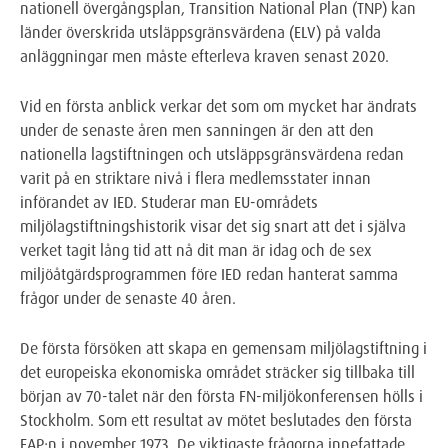
nationell övergångsplan, Transition National Plan (TNP) kan
länder överskrida utsläppsgränsvärdena (ELV) på valda
anläggningar men måste efterleva kraven senast 2020.
Vid en första anblick verkar det som om mycket har ändrats
under de senaste åren men sanningen är den att den
nationella lagstiftningen och utsläppsgränsvärdena redan
varit på en striktare nivå i flera medlemsstater innan
införandet av IED. Studerar man EU-områdets
miljölagstiftningshistorik visar det sig snart att det i själva
verket tagit lång tid att nå dit man är idag och de sex
miljöåtgärdsprogrammen före IED redan hanterat samma
frågor under de senaste 40 åren.
De första försöken att skapa en gemensam miljölagstiftning i
det europeiska ekonomiska området sträcker sig tillbaka till
början av 70-talet när den första FN-miljökonferensen hölls i
Stockholm. Som ett resultat av mötet beslutades den första
EAP:n i november 1973. De viktigaste frågorna innefattade