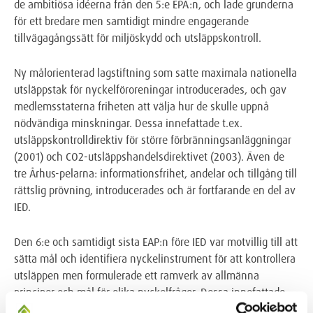
de ambitiösa idéerna från den 5:e EPA:n, och lade grunderna
för ett bredare men samtidigt mindre engagerande
tillvägagångssätt för miljöskydd och utsläppskontroll.
Ny målorienterad lagstiftning som satte maximala nationella
utsläppstak för nyckelföroreningar introducerades, och gav
medlemsstaterna friheten att välja hur de skulle uppnå
nödvändiga minskningar. Dessa innefattade t.ex.
utsläppskontrolldirektiv för större förbränningsanläggningar
(2001) och CO2-utsläppshandelsdirektivet (2003). Även de
tre Århus-pelarna: informationsfrihet, andelar och tillgång till
rättslig prövning, introducerades och är fortfarande en del av
IED.
Den 6:e och samtidigt sista EAP:n före IED var motvillig till att
sätta mål och identifiera nyckelinstrument för att kontrollera
utsläppen men formulerade ett ramverk av allmänna
principer och mål för olika nyckelfrågor. Dessa innefattade
även reformeringen av kemikaliepolicyn och policyer för att