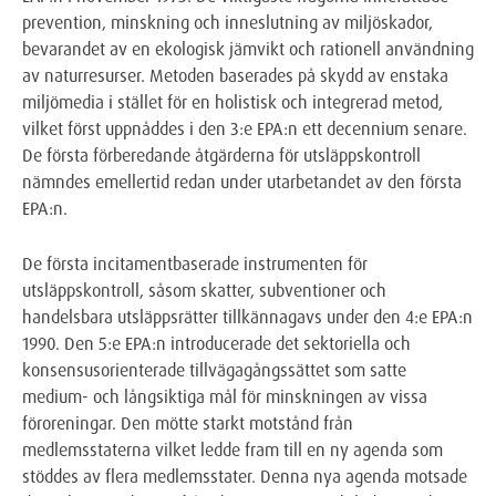
prevention, minskning och inneslutning av miljöskador,
bevarandet av en ekologisk jämvikt och rationell användning
av naturresurser. Metoden baserades på skydd av enstaka
miljömedia i stället för en holistisk och integrerad metod,
vilket först uppnåddes i den 3:e EPA:n ett decennium senare.
De första förberedande åtgärderna för utsläppskontroll
nämndes emellertid redan under utarbetandet av den första
EPA:n.
De första incitamentbaserade instrumenten för
utsläppskontroll, såsom skatter, subventioner och
handelsbara utsläppsrätter tillkännagavs under den 4:e EPA:n
1990. Den 5:e EPA:n introducerade det sektoriella och
konsensusorienterade tillvägagångssättet som satte
medium- och långsiktiga mål för minskningen av vissa
föroreningar. Den mötte starkt motstånd från
medlemsstaterna vilket ledde fram till en ny agenda som
stöddes av flera medlemsstater. Denna nya agenda motsade