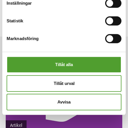
Inställningar
Statistik
Ämnesområden:
Miljöteknik
,
Utsläppskontroll
Marknadsföring
ARTIKLAR
Tillåt alla
Tillåt urval
Avvisa
Artikel