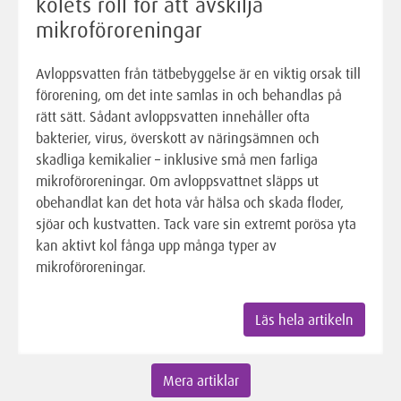
kolets roll för att avskilja
mikroföroreningar
Avloppsvatten från tätbebyggelse är en viktig orsak till
förorening, om det inte samlas in och behandlas på
rätt sätt. Sådant avloppsvatten innehåller ofta
bakterier, virus, överskott av näringsämnen och
skadliga kemikalier – inklusive små men farliga
mikroföroreningar. Om avloppsvattnet släpps ut
obehandlat kan det hota vår hälsa och skada floder,
sjöar och kustvatten. Tack vare sin extremt porösa yta
kan aktivt kol fånga upp många typer av
mikroföroreningar.
Läs hela artikeln
Mera artiklar