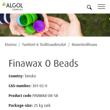
FI
Etusivu
Tuotteet & Teollisuudenalat
Muoviteollisuus
Finawax O Beads
Country:
Tanska
CAS-number:
301-02-0
Product code
FINAWAX-OB-SB
Package-size:
25 kg sæk