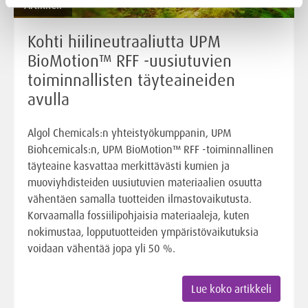
Artikkeli
Kohti hiilineutraaliutta UPM
BioMotion™ RFF -uusiutuvien
toiminnallisten täyteaineiden
avulla
Algol Chemicals:n yhteistyökumppanin, UPM
Biohcemicals:n, UPM BioMotion™ RFF -toiminnallinen
täyteaine kasvattaa merkittävästi kumien ja
muoviyhdisteiden uusiutuvien materiaalien osuutta
vähentäen samalla tuotteiden ilmastovaikutusta.
Korvaamalla fossiilipohjaisia materiaaleja, kuten
nokimustaa, lopputuotteiden ympäristövaikutuksia
voidaan vähentää jopa yli 50 %.
Lue koko artikkeli