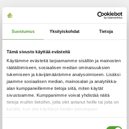
ARTIKKELIT
Suostumus
Yksityiskohdat
Tietoja
Tämä sivusto käyttää evästeitä
Käytämme evästeitä tarjoamamme sisällön ja mainosten
räätälöimiseen, sosiaalisen median ominaisuuksien
tukemiseen ja kävijämäärämme analysoimiseen. Lisäksi
jaamme sosiaalisen median, mainosalan ja analytiikka-
Artikkeli
alan kumppaneillemme tietoja siitä, miten käytät
sivustoamme. Kumppanimme voivat yhdistää näitä
Algol Chemicals ja Buratec
tietoja muihin tietoihin, joita olet antanut heille tai joita on
kerätty, kun olet käyttänyt heidän palvelujaan.
yhdistävät voimansa
Suostumuksen
Algol Chemicals Oy on ostanut Buratec Oy:n