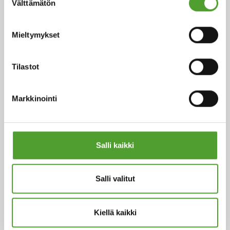
Välttämätön
valinta
liiketoiminnan. Yrityskauppa, josta osapuolet sopivat
3.10.2025 on saatu päätökseen 17.11.2025. Algol
Chemicals vahvistaa näin ollen asemaansa
Mieltymykset
merkittävästi muovien väri- ja lisäaineiden,
kompaundien ja raaka-aineiden markkinoilla
Tilastot
Suomessa ja Baltian alueella.
Lue koko artikkeli
Markkinointi
Salli kaikki
Salli valitut
Kiellä kaikki