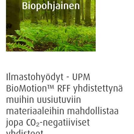
Ilmastohyödyt - UPM
BioMotion™ RFF yhdistettynä
muihin uusiutuviin
materiaaleihin mahdollistaa
jopa CO₂-negatiiviset
yhdisteet