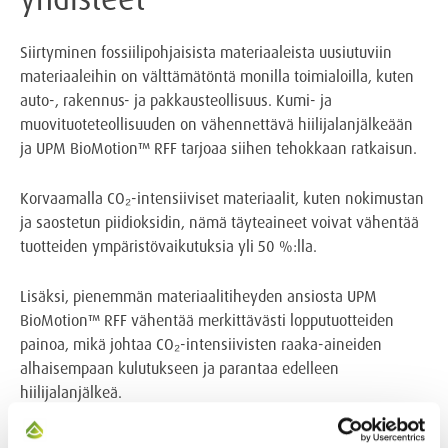
Siirtyminen fossiilipohjaisista materiaaleista uusiutuviin
materiaaleihin on välttämätöntä monilla toimialoilla, kuten
auto-, rakennus- ja pakkausteollisuus. Kumi- ja
muovituoteteollisuuden on vähennettävä hiilijalanjälkeään
ja UPM BioMotion™ RFF tarjoaa siihen tehokkaan ratkaisun.
Korvaamalla CO₂-intensiiviset materiaalit, kuten nokimustan
ja saostetun piidioksidin, nämä täyteaineet voivat vähentää
tuotteiden ympäristövaikutuksia yli 50 %:lla.
Lisäksi, pienemmän materiaalitiheyden ansiosta UPM
BioMotion™ RFF vähentää merkittävästi lopputuotteiden
painoa, mikä johtaa CO₂-intensiivisten raaka-aineiden
alhaisempaan kulutukseen ja parantaa edelleen
hiilijalanjälkeä.