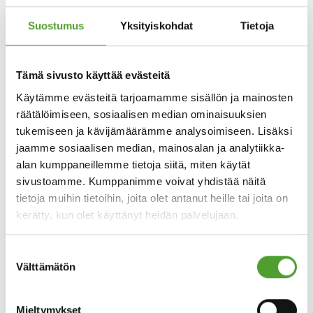
Paranna kestävyyttä muovi-
Suostumus
Yksityiskohdat
Tietoja
ja kumituotteissa UPM
BioMotion™ RFF:n avulla
Tämä sivusto käyttää evästeitä
Monipuolinen ja kestävä:
UPM BioMotion™ RFF
Käytämme evästeitä tarjoamamme sisällön ja mainosten
parantaa kestomuovien ominaisuuksia, mikä tekee niistä
räätälöimiseen, sosiaalisen median ominaisuuksien
sopivia erilaisiin käyttökohteisiin, kuten pakkauksiin,
tukemiseen ja kävijämäärämme analysoimiseen. Lisäksi
kulutuselektroniikkaan, auto- ja kotitaloustarvikkeisiin.
jaamme sosiaalisen median, mainosalan ja analytiikka-
Kierrätettävä:
Toisin kuin nokimusta, UPM BioMotion™
alan kumppaneillemme tietoja siitä, miten käytät
RFF mahdollistaa NIR-tunnistuksen, mikä edistää
sivustoamme. Kumppanimme voivat yhdistää näitä
mustien muovien lajittelua ja kierrätystä.
tietoja muihin tietoihin, joita olet antanut heille tai joita on
Tehokkaasti värjäävä:
Antaa ainutlaatuisen mustan
kerätty, kun olet käyttänyt heidän palvelujaan.
sävyn, jossa on hieman punertavaa ja kellertävää
vivahdetta. Tehokkain käyttömäärä on 3–5 paino-%
Suostumuksen
kuormituksilla.
Välttämätön
valinta
Erittäin puhdas koostumus:
Ei sisällä PAH-yhdisteitä yli
EU-komission asetuksen (EU) N1272/2013 raja-arvojen ja
Mieltymykset