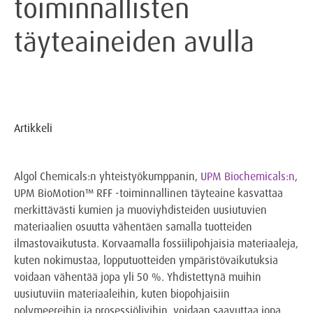
toiminnallisten
täyteaineiden avulla
Artikkeli
Algol Chemicals:n yhteistyökumppanin,
UPM Biochemicals:n
,
UPM BioMotion™ RFF -toiminnallinen täyteaine kasvattaa
merkittävästi kumien ja muoviyhdisteiden uusiutuvien
materiaalien osuutta vähentäen samalla tuotteiden
ilmastovaikutusta. Korvaamalla fossiilipohjaisia materiaaleja,
kuten nokimustaa, lopputuotteiden ympäristövaikutuksia
voidaan vähentää jopa yli 50 %. Yhdistettynä muihin
uusiutuviin materiaaleihin, kuten biopohjaisiin
polymeereihin ja prosessiöljyihin, voidaan saavuttaa jopa