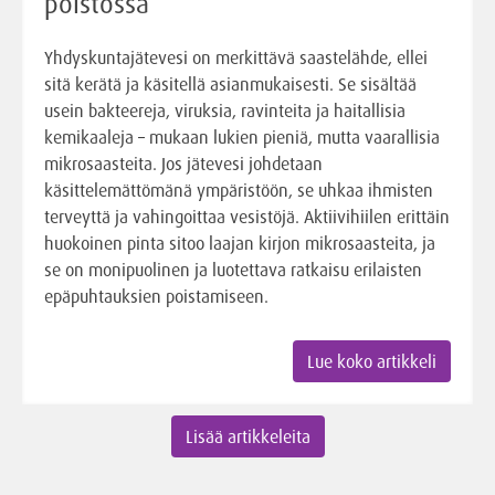
poistossa
Yhdyskuntajätevesi on merkittävä saastelähde, ellei
sitä kerätä ja käsitellä asianmukaisesti. Se sisältää
usein bakteereja, viruksia, ravinteita ja haitallisia
kemikaaleja – mukaan lukien pieniä, mutta vaarallisia
mikrosaasteita. Jos jätevesi johdetaan
käsittelemättömänä ympäristöön, se uhkaa ihmisten
terveyttä ja vahingoittaa vesistöjä. Aktiivihiilen erittäin
huokoinen pinta sitoo laajan kirjon mikrosaasteita, ja
se on monipuolinen ja luotettava ratkaisu erilaisten
epäpuhtauksien poistamiseen.
Lue koko artikkeli
Lisää artikkeleita