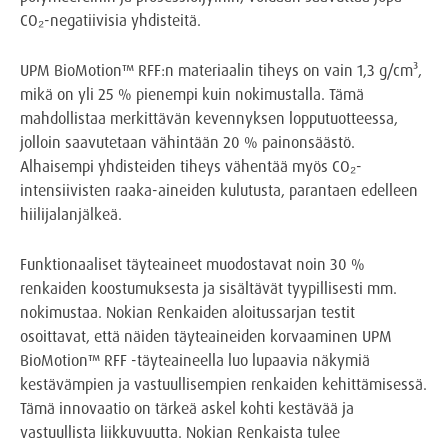
CO₂-negatiivisia yhdisteitä.
UPM BioMotion™ RFF:n materiaalin tiheys on vain 1,3 g/cm³,
mikä on yli 25 % pienempi kuin nokimustalla. Tämä
mahdollistaa merkittävän kevennyksen lopputuotteessa,
jolloin saavutetaan vähintään 20 % painonsäästö.
Alhaisempi yhdisteiden tiheys vähentää myös CO₂-
intensiivisten raaka-aineiden kulutusta, parantaen edelleen
hiilijalanjälkeä.
Funktionaaliset täyteaineet muodostavat noin 30 %
renkaiden koostumuksesta ja sisältävät tyypillisesti mm.
nokimustaa. Nokian Renkaiden aloitussarjan testit
osoittavat, että näiden täyteaineiden korvaaminen UPM
BioMotion™ RFF -täyteaineella luo lupaavia näkymiä
kestävämpien ja vastuullisempien renkaiden kehittämisessä.
Tämä innovaatio on tärkeä askel kohti kestävää ja
vastuullista liikkuvuutta. Nokian Renkaista tulee