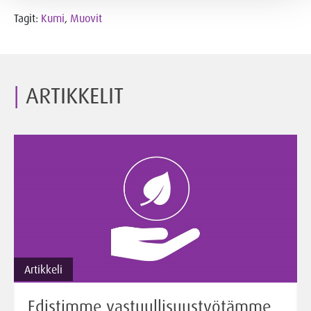
Tagit:
Kumi
,
Muovit
ARTIKKELIT
Artikkeli
Edistimme vastuullisuustyötämme