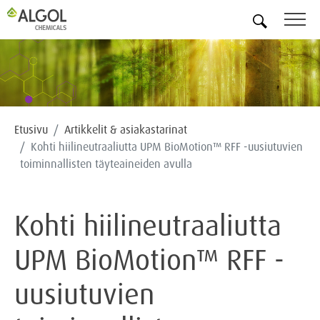
FI
Etusivu
Artikkelit & asiakastarinat
Kohti hiilineutraaliutta UPM BioMotion™ RFF -uusiutuvien
toiminnallisten täyteaineiden avulla
Kohti hiilineutraaliutta
UPM BioMotion™ RFF -
uusiutuvien