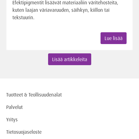
Efektipigmentit lisäävät materiaaliin väritehosteita,
kuten laajan väriavaruuden, säihkyn, kiillon tai
tekstuurin.
Lue lisää
Lisää artikkeleita
Tuotteet & Teollisuudenalat
Palvelut
Yritys
Tietosuojaseloste