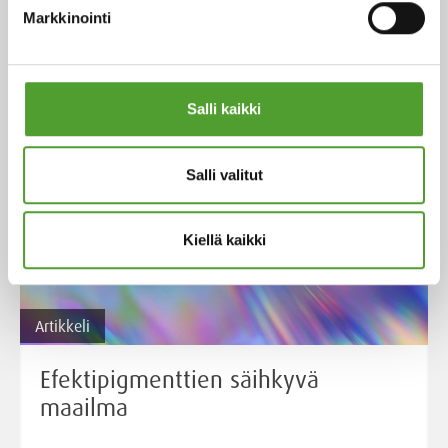
Markkinointi
Lue lisää
Salli kaikki
Salli valitut
Kiellä kaikki
Artikkeli
Efektipigmenttien säihkyvä
maailma