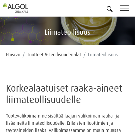
FI
Liimateollisuus
Etusivu
Tuotteet & Teollisuudenalat
Liimateollisuus
Korkealaatuiset raaka-aineet
liimateollisuudelle
Tuotevalikoimamme sisältää laajan valikoiman raaka- ja
lisäaineita liimateollisuudelle. Erilaisten liuottimien ja
täyteaineiden lisäksi valikoimassamme on muun muassa