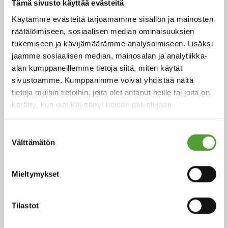
ARTIKKELIT
Tämä sivusto käyttää evästeitä
Käytämme evästeitä tarjoamamme sisällön ja mainosten
räätälöimiseen, sosiaalisen median ominaisuuksien
tukemiseen ja kävijämäärämme analysoimiseen. Lisäksi
jaamme sosiaalisen median, mainosalan ja analytiikka-
alan kumppaneillemme tietoja siitä, miten käytät
sivustoamme. Kumppanimme voivat yhdistää näitä
tietoja muihin tietoihin, joita olet antanut heille tai joita on
kerätty, kun olet käyttänyt heidän palvelujaan.
Suostumuksen
Artikkeli
Välttämätön
valinta
Ympäristöystävälliset pinnoitteet -
Todellisuutta vai pelkkää unelmaa?
Mieltymykset
Kestävyys, alhaiset päästöt, kiertotalous ja uusiutuvat
Tilastot
raaka-aineet ovat ehdottomasti kuumia aiheita
pinnoitusteollisuudessa.