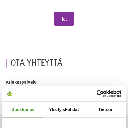
Hae
OTA YHTEYTTÄ
Asiakaspalvelu
+358 9 509 9200
tilaukset@algol.fi
Suostumus
Yksityiskohdat
Tietoja