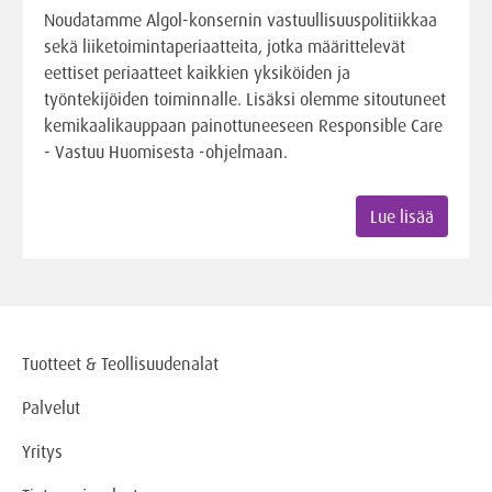
Noudatamme Algol-konsernin vastuullisuuspolitiikkaa
sekä liiketoimintaperiaatteita, jotka määrittelevät
eettiset periaatteet kaikkien yksiköiden ja
työntekijöiden toiminnalle. Lisäksi olemme sitoutuneet
kemikaalikauppaan painottuneeseen Responsible Care
- Vastuu Huomisesta -ohjelmaan.
Lue lisää
Tuotteet & Teollisuudenalat
Palvelut
Yritys