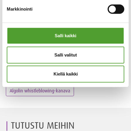
Turvallisuustiedote Turku
Markkinointi
MUU MATERIAALI
Salli kaikki
Salli valitut
Liiketoimintaperiaatteet
Kiellä kaikki
Liiketoimintaperiaatteet toimittajille ja alihankkijoille
Algolin whistleblowing-kanava
TUTUSTU MEIHIN