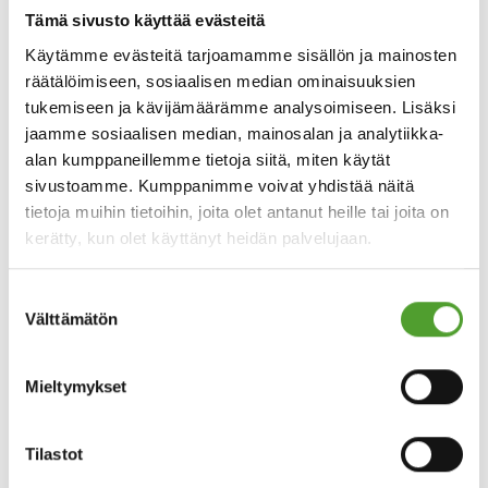
Tämä sivusto käyttää evästeitä
Käytämme evästeitä tarjoamamme sisällön ja mainosten
räätälöimiseen, sosiaalisen median ominaisuuksien
tukemiseen ja kävijämäärämme analysoimiseen. Lisäksi
jaamme sosiaalisen median, mainosalan ja analytiikka-
alan kumppaneillemme tietoja siitä, miten käytät
VASTUULLISUUSRAPORTTI
sivustoamme. Kumppanimme voivat yhdistää näitä
tietoja muihin tietoihin, joita olet antanut heille tai joita on
kerätty, kun olet käyttänyt heidän palvelujaan.
Algol-konsernin vastuullisuusraportti
Suostumuksen
Välttämätön
valinta
Lausunto EUDR-vaatimustenmukaisuudesta
Mieltymykset
TURVALLISUUSTIEDOTTEET
Tilastot