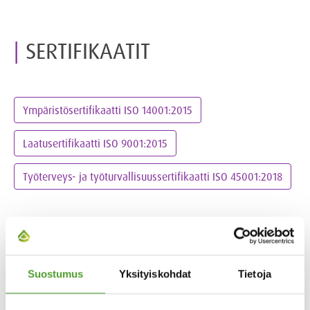
SERTIFIKAATIT
Ympäristösertifikaatti ISO 14001:2015
Laatusertifikaatti ISO 9001:2015
Työterveys- ja työturvallisuussertifikaatti ISO 45001:2018
Tietoturvasertifikaatti ISO 27001:2022
Algol Chemicals AB, Sweden: ISCC PLUS Certificate
Suostumus
Yksityiskohdat
Tietoja
Algol Chemicals AB, Scandinavia: GMP+ Feed Certification