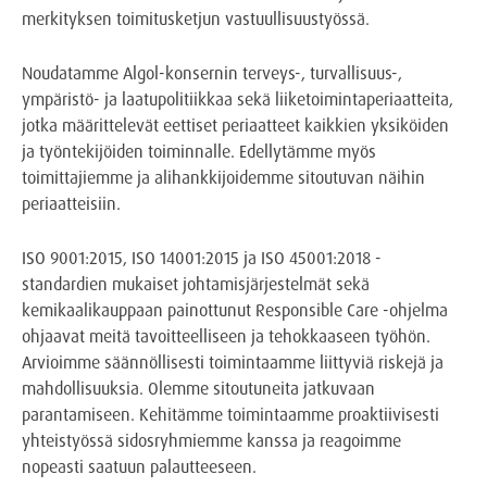
merkityksen toimitusketjun vastuullisuustyössä.
Noudatamme
Algol-konsernin terveys-, turvallisuus-,
ympäristö- ja laatupolitiikkaa sekä liiketoimintaperiaatteita,
jotka määrittelevät eettiset periaatteet kaikkien yksiköiden
ja työntekijöiden toiminnalle. Edellytämme myös
toimittajiemme ja alihankkijoidemme sitoutuvan näihin
periaatteisiin.
ISO 9001:2015, ISO 14001:2015 ja ISO 45001:2018 -
standardien mukaiset johtamisjärjestelmät sekä
kemikaalikauppaan painottunut Responsible Care -ohjelma
ohjaavat meitä tavoitteelliseen ja tehokkaaseen työhön.
Arvioimme säännöllisesti toimintaamme liittyviä riskejä ja
mahdollisuuksia. Olemme sitoutuneita jatkuvaan
parantamiseen. Kehitämme toimintaamme proaktiivisesti
yhteistyössä sidosryhmiemme kanssa ja reagoimme
nopeasti saatuun palautteeseen.