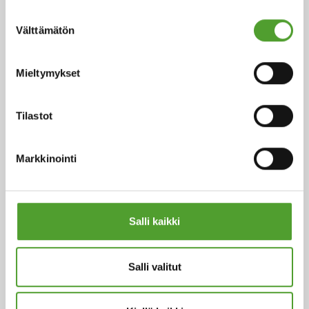
Suostumuksen
Välttämätön
valinta
Mieltymykset
Tilastot
Logistiikka- ja varastointipalvelut
Markkinointi
Toimitusketjumme ulottuu hankinnoista tuotteiden
huolelliseen pakkaukseen ja luotettaviin kuljetuksiin.
Salli kaikki
Lue lisää palveluistamme
Salli valitut