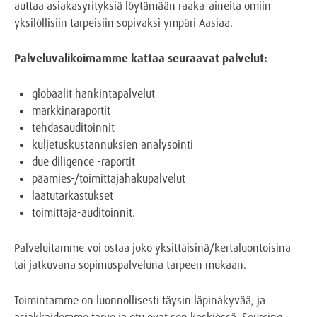
auttaa asiakasyrityksiä löytämään raaka-aineita omiin
yksilöllisiin tarpeisiin sopivaksi ympäri Aasiaa.
Palveluvalikoimamme kattaa seuraavat palvelut:
globaalit hankintapalvelut
markkinaraportit
tehdasauditoinnit
kuljetuskustannuksien analysointi
due diligence -raportit
päämies-/toimittajahakupalvelut
laatutarkastukset
toimittaja-auditoinnit.
Palveluitamme voi ostaa joko yksittäisinä/kertaluontoisina
tai jatkuvana sopimuspalveluna tarpeen mukaan.
Toimintamme on luonnollisesti täysin läpinäkyvää, ja
asiakkaidemme tarve ja etu ovat sen keskiössä. Sourcing-