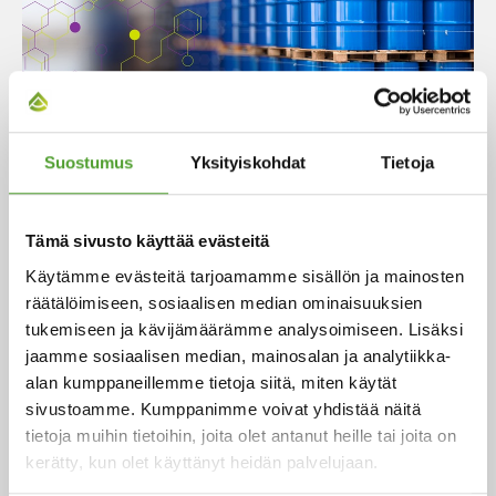
Bulk-breaking -palvelu
Suostumus
Yksityiskohdat
Tietoja
Olemme kehittäneet bulk breaking -palvelun:
Tämä sivusto käyttää evästeitä
pakkaamme säiliötuotteita pienempiin pakkauksiin,
Käytämme evästeitä tarjoamamme sisällön ja mainosten
kuten IBC-kontteihin tai kannuihin.
räätälöimiseen, sosiaalisen median ominaisuuksien
tukemiseen ja kävijämäärämme analysoimiseen. Lisäksi
Lue lisää palveluistamme
jaamme sosiaalisen median, mainosalan ja analytiikka-
alan kumppaneillemme tietoja siitä, miten käytät
sivustoamme. Kumppanimme voivat yhdistää näitä
tietoja muihin tietoihin, joita olet antanut heille tai joita on
kerätty, kun olet käyttänyt heidän palvelujaan.