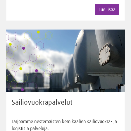
Lue lisää
Säiliövuokrapalvelut
Tarjoamme nestemäisten kemikaalien säiliövuokra- ja
logistisia palveluja.