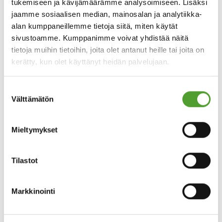
tukemiseen ja kävijämäärämme analysoimiseen. Lisäksi
Yritys
jaamme sosiaalisen median, mainosalan ja analytiikka-
alan kumppaneillemme tietoja siitä, miten käytät
sivustoamme. Kumppanimme voivat yhdistää näitä
tietoja muihin tietoihin, joita olet antanut heille tai joita on
kerätty, kun olet käyttänyt heidän palvelujaan.
Tutustu
Asiakasrekisterin tietosuojaselosteeseen
.
Olen tutustunut tietosuojaselosteeseen.
Suostumuksen
Hyväksyn, että tietojani säilytetään ja käytetään
Välttämätön
valinta
tietosuojaselosteen mukaisesti.
Mieltymykset
Tilastot
Uusi merkkisarja
Kirjoita yllä oleva merkkisarja
Markkinointi