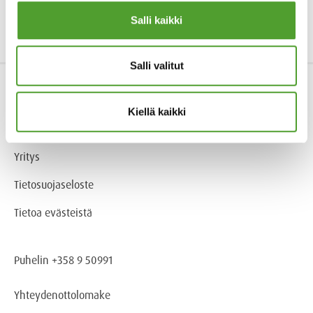
Salli kaikki
Lähetä
Salli valitut
Tuotteet & Teollisuudenalat
Kiellä kaikki
Palvelut
Yritys
Tietosuojaseloste
Tietoa evästeistä
Puhelin +358 9 50991
Yhteydenottolomake