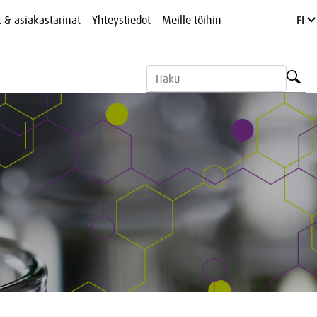
t & asiakastarinat
Yhteystiedot
Meille töihin
FI