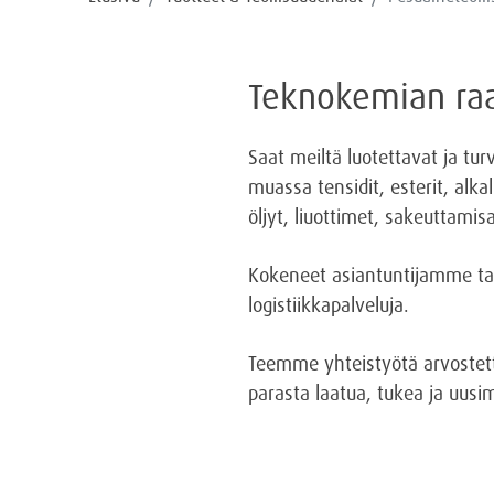
Teknokemian raa
Saat meiltä luotettavat ja tu
muassa tensidit, esterit, alka
öljyt, liuottimet, sakeuttamis
Kokeneet asiantuntijamme tar
logistiikkapalveluja.
Teemme yhteistyötä arvostett
parasta laatua, tukea ja uusi