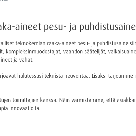
ka-aineet pesu- ja puhdistusainei
rvalliset teknokemian raaka-aineet pesu- ja puhdistusaineis
lit, kompleksinmuodostajat, vaahdon säätelijät, valkaisuaine
aineet ja vahat.
joavat halutessasi teknistä neuvontaa. Lisäksi tarjoamme 
ujen toimittajien kanssa. Näin varmistamme, että asiakkail
mpia innovaatioita.