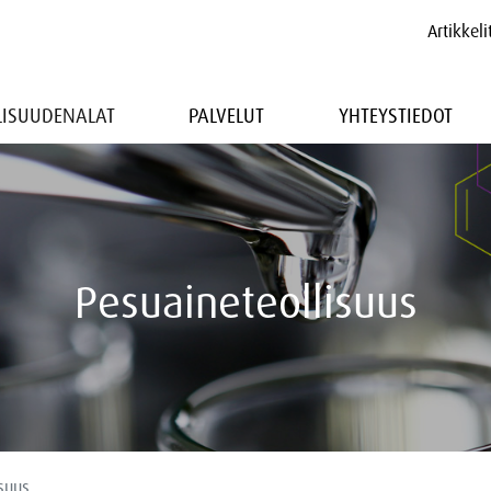
Artikkeli
LLISUUDENALAT
PALVELUT
YHTEYSTIEDOT
Pesuaineteollisuus
suus