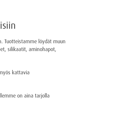
siin
iin. Tuotteistamme löydät muun
et, silikaatit, aminohapot,
myös kattavia
lemme on aina tarjolla