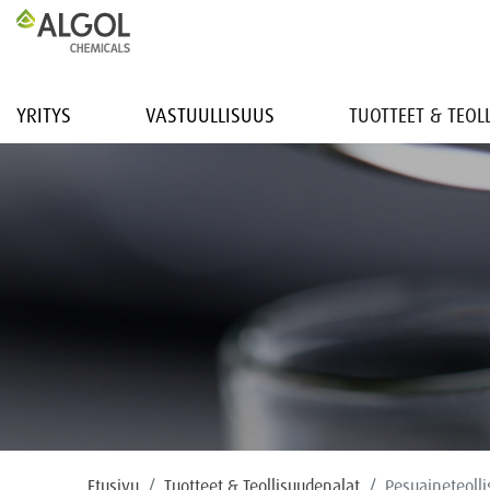
YRITYS
VASTUULLISUUS
TUOTTEET & TEO
Etusivu
Tuotteet & Teollisuudenalat
Pesuaineteolli