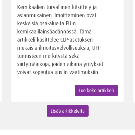
Kemikaalien turvallinen käsittely ja
asianmukainen ilmoittaminen ovat
keskeisiä osa-alueita EU:n
kemikaalilainsäädännössä. Tämä
artikkeli käsittelee CLP-asetuksen
mukaisia ilmoitusvelvollisuuksia, UFI-
tunnisteen merkitystä sekä
siirtymäaikoja, joiden aikana yritykset
voivat sopeutua uusiin vaatimuksiin.
Lue koko artikkeli
Lisää artikkeleita