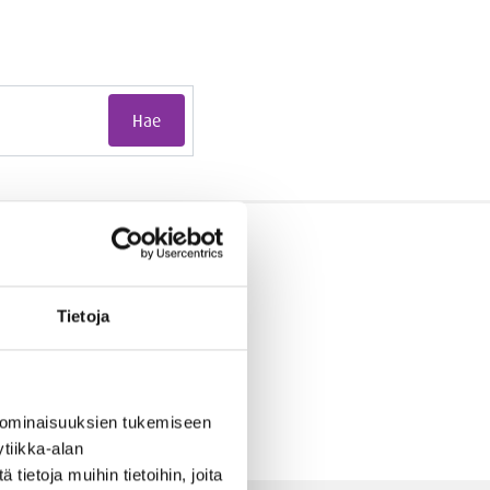
Hae
Tietoja
 ominaisuuksien tukemiseen
tiikka-alan
ietoja muihin tietoihin, joita