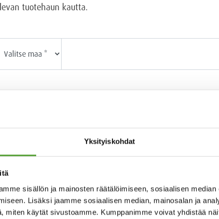
olevan tuotehaun kautta.
Yksityiskohdat
itä
com
mme sisällön ja mainosten räätälöimiseen, sosiaalisen median
iseen. Lisäksi jaamme sosiaalisen median, mainosalan ja analy
, miten käytät sivustoamme. Kumppanimme voivat yhdistää näitä t