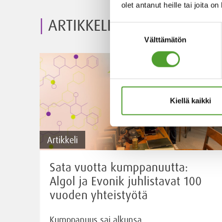
olet antanut heille tai joita o
ARTIKKELIT
Suostumuksen
Välttämätön
valinta
Kiellä kaikki
Artikkeli
Sata vuotta kumppanuutta:
Algol ja Evonik juhlistavat 100
vuoden yhteistyötä
Kumppanuus sai alkunsa