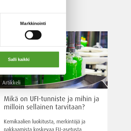
Markkinointi
Salli kaikki
Artikkeli
Mikä on UFI-tunniste ja mihin ja
milloin sellainen tarvitaan?
Kemikaalien luokitusta, merkintöjä ja
pakkaamista koskevaa EU-asetusta