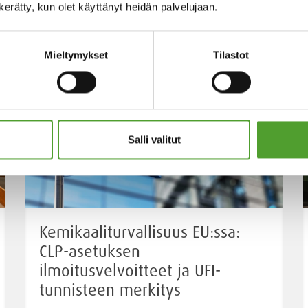
n kerätty, kun olet käyttänyt heidän palvelujaan.
Mieltymykset
Tilastot
Salli valitut
Kemikaaliturvallisuus EU:ssa:
CLP-asetuksen
ilmoitusvelvoitteet ja UFI-
tunnisteen merkitys