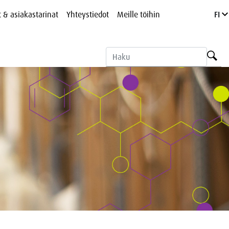
t & asiakastarinat
Yhteystiedot
Meille töihin
FI