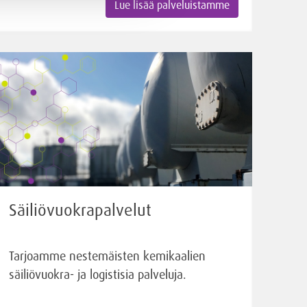
Lue lisää palveluistamme
Säiliövuokrapalvelut
Tarjoamme nestemäisten kemikaalien
säiliövuokra- ja logistisia palveluja.