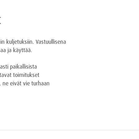
t
n kuljetuksiin. Vastuullisena
taa ja käyttää.
ti paikallisista
tavat toimitukset
 ne eivät vie turhaan