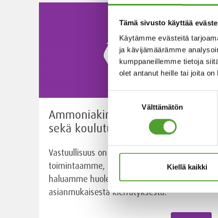
Tämä sivusto käyttää eväste
Käytämme evästeitä tarjoama
ja kävijämäärämme analysoim
kumppaneillemme tietoja siitä
olet antanut heille tai joita o
Suostumuksen
Välttämätön
valinta
Ammoniakin kierrätyspalvelu
sekä koulutus
Vastuullisuus on olennainen osa
toimintaamme, minkä vuoksi
Kiellä kaikki
haluamme huolehtia ammoniakin
asianmukaisesta kierrätyksestä.