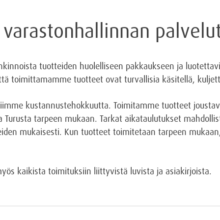
a varastonhallinnan palvelu
innoista tuotteiden huolelliseen pakkaukseen ja luotettavii
ä toimittamamme tuotteet ovat turvallisia käsitellä, kuljet
siimme kustannustehokkuutta. Toimitamme tuotteet joustavas
 Turusta tarpeen mukaan. Tarkat aikataulutukset mahdollis
den mukaisesti. Kun tuotteet toimitetaan tarpeen mukaan,
 kaikista toimituksiin liittyvistä luvista ja asiakirjoista.