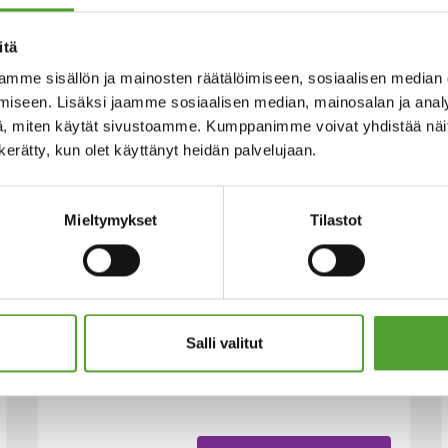
itä
mme sisällön ja mainosten räätälöimiseen, sosiaalisen median
iseen. Lisäksi jaamme sosiaalisen median, mainosalan ja analy
, miten käytät sivustoamme. Kumppanimme voivat yhdistää näitä t
n kerätty, kun olet käyttänyt heidän palvelujaan.
Mieltymykset
Tilastot
Bulk-breaking -palvelu
Olemme kehittäneet bulk breaking -
palvelun: pakkaamme säiliötuotteita
Salli valitut
pienempiin pakkauksiin, kuten IBC-
kontteihin tai kannuihin.