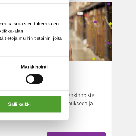
 ominaisuuksien tukemiseen
tiikka-alan
ietoja muihin tietoihin, joita
Markkinointi
Logistiikka- ja
varastointipalvelut
Toimitusketjumme ulottuu hankinnoista
tuotteiden huolelliseen pakkaukseen ja
Salli kaikki
luotettaviin kuljetuksiin.