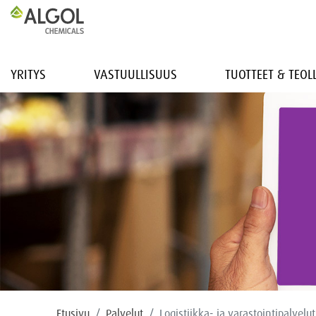
YRITYS
VASTUULLISUUS
TUOTTEET & TEO
Etusivu
Palvelut
Logistiikka- ja varastointipalvelut