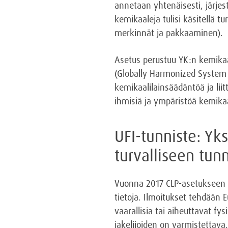
annetaan yhtenäisesti, järjest
kemikaaleja tulisi käsitellä tu
merkinnät ja pakkaaminen).
Asetus perustuu YK:n kemikaa
(Globally Harmonized System o
kemikaalilainsäädäntöä ja lii
ihmisiä ja ympäristöä kemikaa
UFI-tunniste: Yk
turvalliseen tun
Vuonna 2017 CLP-asetukseen l
tietoja. Ilmoitukset tehdään 
vaarallisia tai aiheuttavat fy
jakelijoiden on varmistettava,