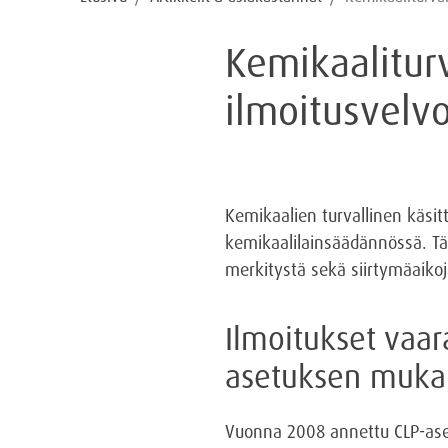
Kemikaaliturv
ilmoitusvelvo
Kemikaalien turvallinen käsit
kemikaalilainsäädännössä. Täm
merkitystä sekä siirtymäaikoj
Ilmoitukset vaar
asetuksen mukai
Vuonna 2008 annettu CLP-asetu