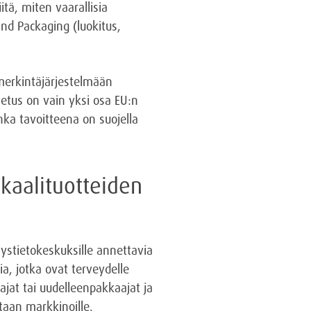
itä, miten vaarallisia
 and Packaging (luokitus,
merkintäjärjestelmään
setus on vain yksi osa EU:n
nka tavoitteena on suojella
kaalituotteiden
ystietokeskuksille annettavia
a, jotka ovat terveydelle
ajat tai uudelleenpakkaajat ja
etaan markkinoille.