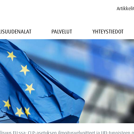
Artikkeli
LLISUUDENALAT
PALVELUT
YHTEYSTIEDOT
lisuus EU:ssa: CLP-asetuksen ilmoitusvelvoitteet ja UFI-tunnisteen 