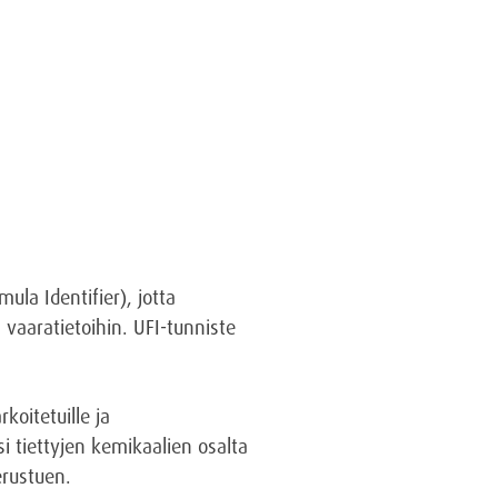
ula Identifier), jotta
 vaaratietoihin. UFI-tunniste
koitetuille ja
i tiettyjen kemikaalien osalta
erustuen.