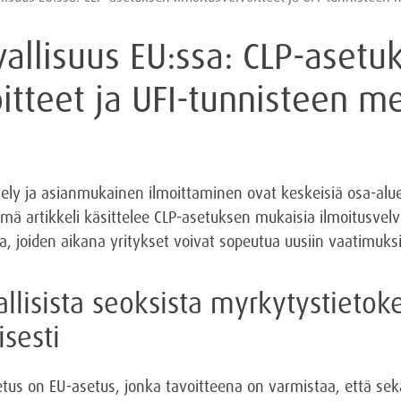
allisuus EU:ssa: CLP-asetu
itteet ja UFI-tunnisteen me
tely ja asianmukainen ilmoittaminen ovat keskeisiä osa-alue
ä artikkeli käsittelee CLP-asetuksen mukaisia ilmoitusvelvo
a, joiden aikana yritykset voivat sopeutua uusiin vaatimuksi
allisista seoksista myrkytystietok
sesti
s on EU-asetus, jonka tavoitteena on varmistaa, että sekä ku