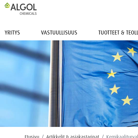
YRITYS
VASTUULLISUUS
TUOTTEET & TEO
Etusivu
Artikkelit & asiakastarinat
Kemikaaliturval