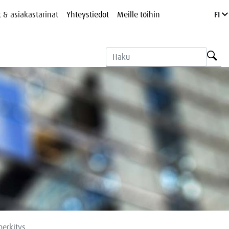
t & asiakastarinat
Yhteystiedot
Meille töihin
FI
merkitys