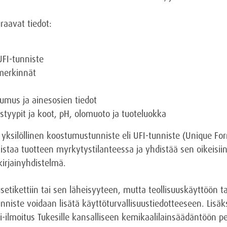
raavat tiedot:
UFI-tunniste
merkinnät
umus ja ainesosien tiedot
styypit ja koot, pH, olomuoto ja tuoteluokka
yksilöllinen koostumustunniste eli UFI-tunniste (Unique Form
staa tuotteen myrkytystilanteessa ja yhdistää sen oikeisiin
irjainyhdistelmä.
tikettiin tai sen läheisyyteen, mutta teollisuuskäyttöön tar
nniste voidaan lisätä käyttöturvallisuustiedotteeseen. Lisäks
-ilmoitus Tukesille kansalliseen kemikaalilainsäädäntöön p