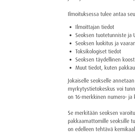
Ilmoituksessa tulee antaa seu
Ilmoittajan tiedot
Seoksen tuotetunniste ja 
Seoksen luokitus ja vaara
Toksikologiset tiedot
Seoksen täydellinen koost
Muut tiedot, kuten pakkau
Jokaiselle seokselle annetaan 
myrkytystietokeskus voi tunni
on 16-merkkinen numero- ja k
Se merkitään seoksen varoituse
pakkaamattomille seoksille tu
on edelleen tehtävä kemikaali