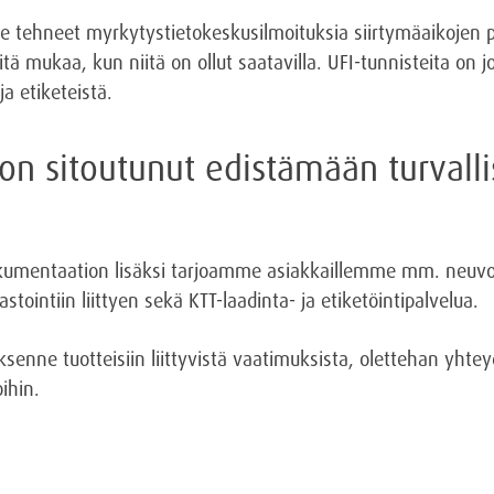
 tehneet myrkytystietokeskusilmoituksia siirtymäaikojen pu
sitä mukaa, kun niitä on ollut saatavilla. UFI-tunnisteita on
ja etiketeistä.
on sitoutunut edistämään turvalli
dokumentaation lisäksi tarjoamme asiakkaillemme mm. neuvo
astointiin liittyen sekä KTT-laadinta- ja etiketöintipalvelua.
tyksenne tuotteisiin liittyvistä vaatimuksista, olettehan yh
ihin.