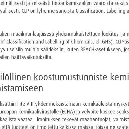
elmällisesti ja selkeästi tietoa kemikaalien vaaroista sekä si
rvallisesti. CLP on lyhenne sanoista Classification, Labelling
lien maailmanlaajuisesti yhdenmukaistettuun luokitus- ja 
f Classification and Labelling of Chemicals, eli GHS). CLP-a
ttyy useisiin muihin säädöksiin, kuten REACH-asetukseen, jo
lien haittavaikutuksilta.
silöllinen koostumustunniste kemi
nistamiseen
isättiin liite VIII yhdenmukaistamaan kemikaaleista myrkyt
Euroopan kemikaalivirastolle (ECHA) ja velvoite koskee seoksi
sikaalista vaaraa. Ilmoituksen tekevät maahantuojat, valmist
 että tuotteet on ilmoitettu kaikissa maissa, joissa ne saat