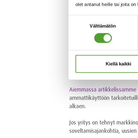
olet antanut heille tai joita o
Suostumuksen
Välttämätön
valinta
Esimerkki tuote-etiketistä, j
Kiellä kaikki
Ilmoitusvelvolli
Aiemmassa artikkelissamme
ammattikäyttöön tarkoitetuille
alkaen.
Jos yritys on tehnyt markkino
soveltamisajankohtia, uusien 