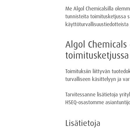
Me Algol Chemicalsilla olemme
tunnisteita toimitusketjussa 
käyttöturvallisuustiedotteista 
Algol Chemicals 
toimitusketjussa
Toimituksiin liittyvän tuote
turvalliseen käsittelyyn ja var
Tarvitessanne lisätietoja yri
HSEQ-osastomme asiantuntijo
Lisätietoja