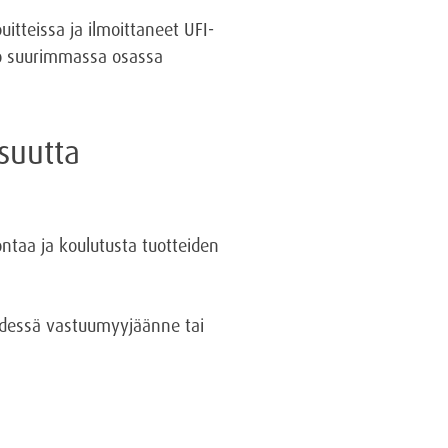
itteissa ja ilmoittaneet UFI-
 jo suurimmassa osassa
suutta
ntaa ja koulutusta tuotteiden
teydessä vastuumyyjäänne tai