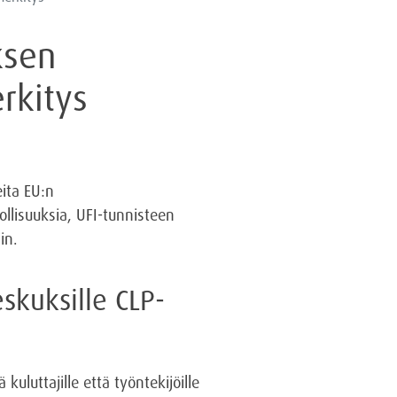
ksen
rkitys
ita EU:n
llisuuksia, UFI-tunnisteen
in.
eskuksille CLP-
luttajille että työntekijöille