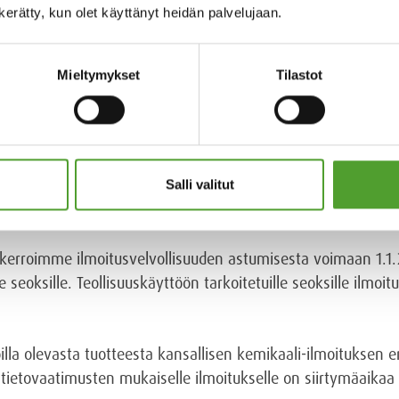
n kerätty, kun olet käyttänyt heidän palvelujaan.
Mieltymykset
Tilastot
ohon on merkitty UFI-tunniste.
Salli valitut
suuden siirtymäaika päättyy pian
kerroimme ilmoitusvelvollisuuden astumisesta voimaan 1.1.2
 seoksille. Teollisuuskäyttöön tarkoitetuille seoksille ilmoit
illa olevasta tuotteesta kansallisen kemikaali-ilmoituksen 
tietovaatimusten mukaiselle ilmoitukselle on siirtymäaikaa