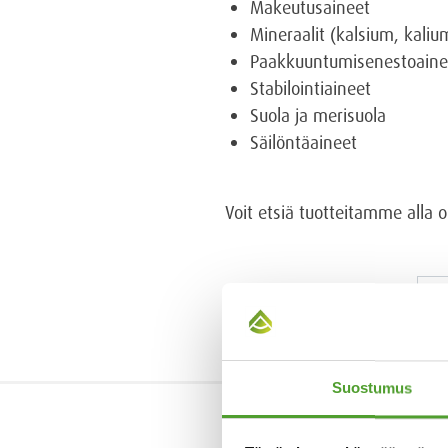
Makeutusaineet
Mineraalit (kalsium, kali
Paakkuuntumisenestoaine
Stabilointiaineet
Suola ja merisuola
Säilöntäaineet
Voit etsiä tuotteitamme alla 
Suostumus
OTA YHTEYTTÄ