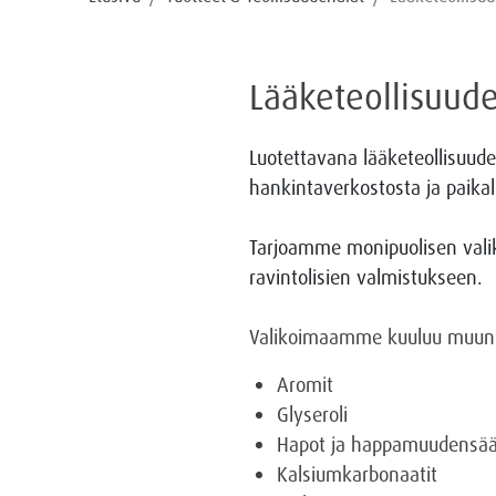
Lääketeollisuud
Luotettavana lääketeollisuud
hankintaverkostosta ja paikal
Tarjoamme monipuolisen valiko
ravintolisien valmistukseen.
Valikoimaamme kuuluu muun
Aromit
Glyseroli
Hapot ja happamuudensää
Kalsiumkarbonaatit