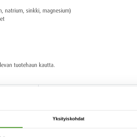
um, natrium, sinkki, magnesium)
et
olevan tuotehaun kautta.
Yksityiskohdat