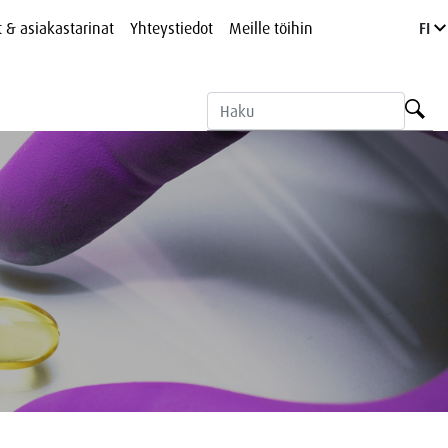
t & asiakastarinat
Yhteystiedot
Meille töihin
FI