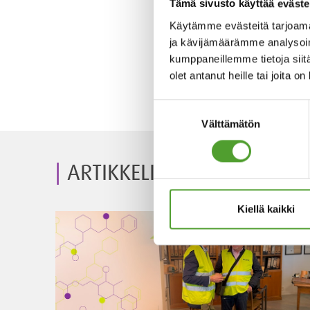
Tämä sivusto käyttää eväste
Käytämme evästeitä tarjoama
ja kävijämäärämme analysoim
Jenni-Annika Kaikko
kumppaneillemme tietoja siitä
+358 50 413 9526
olet antanut heille tai joita o
etunimi.sukunimi@algol.
Suostumuksen
Välttämätön
valinta
ARTIKKELIT
Kiellä kaikki