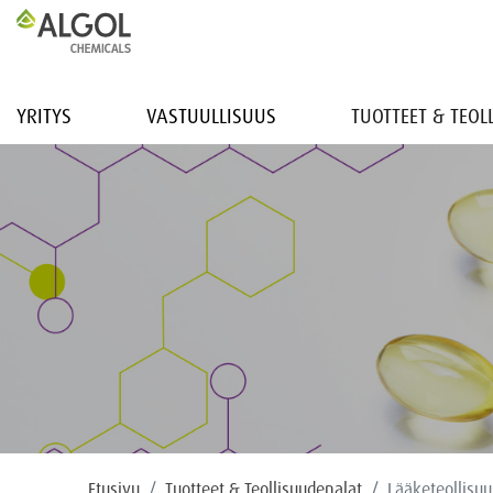
YRITYS
VASTUULLISUUS
TUOTTEET & TEO
Etusivu
Tuotteet & Teollisuudenalat
Lääketeollisuu