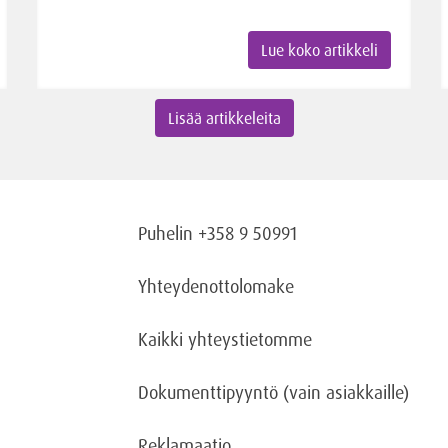
Lue koko artikkeli
Lisää artikkeleita
Puhelin +358 9 50991
Yhteydenottolomake
Kaikki yhteystietomme
Dokumenttipyyntö
(vain asiakkaille)
Reklamaatio