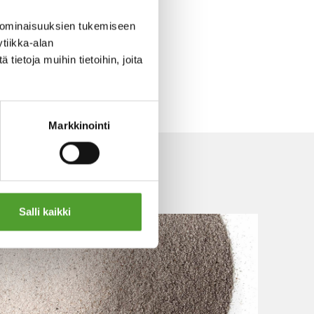
 ominaisuuksien tukemiseen
tiikka-alan
ietoja muihin tietoihin, joita
Markkinointi
Salli kaikki