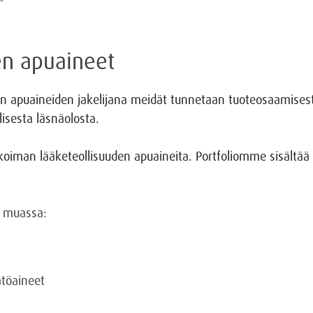
en apuaineet
en apuaineiden jakelijana meidät tunnetaan tuoteosaamisest
lisesta läsnäolosta.
iman lääketeollisuuden apuaineita. Portfoliomme sisältää m
 muassa:
töaineet