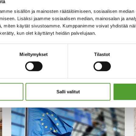
itä
mme sisällön ja mainosten räätälöimiseen, sosiaalisen median
iseen. Lisäksi jaamme sosiaalisen median, mainosalan ja analy
, miten käytät sivustoamme. Kumppanimme voivat yhdistää näitä t
n kerätty, kun olet käyttänyt heidän palvelujaan.
com
Mieltymykset
Tilastot
Salli valitut