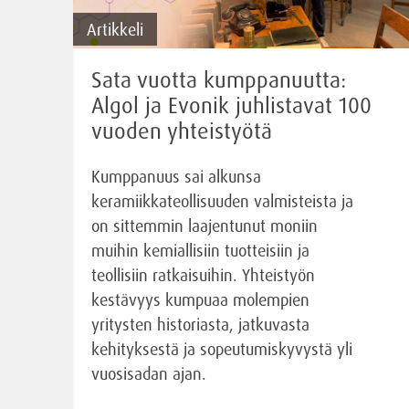
Artikkeli
Sata vuotta kumppanuutta:
Algol ja Evonik juhlistavat 100
vuoden yhteistyötä
Kumppanuus sai alkunsa
keramiikkateollisuuden valmisteista ja
on sittemmin laajentunut moniin
muihin kemiallisiin tuotteisiin ja
teollisiin ratkaisuihin. Yhteistyön
kestävyys kumpuaa molempien
yritysten historiasta, jatkuvasta
kehityksestä ja sopeutumiskyvystä yli
vuosisadan ajan.