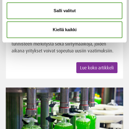
UFI-tunnisteen merkitys
Salli valitut
Kemikaalien turvallinen käsittely ja asianmukainen
ilmoittaminen ovat keskeisiä osa-alueita EU:n
Kiellä kaikki
kemikaalilainsäädännössä. Tämä artikkeli käsittelee
CLP-asetuksen mukaisia ilmoitusvelvollisuuksia, UFI-
tunnisteen merkitystä sekä siirtymäaikoja, joiden
aikana yritykset voivat sopeutua uusiin vaatimuksiin.
Lue koko artikkeli