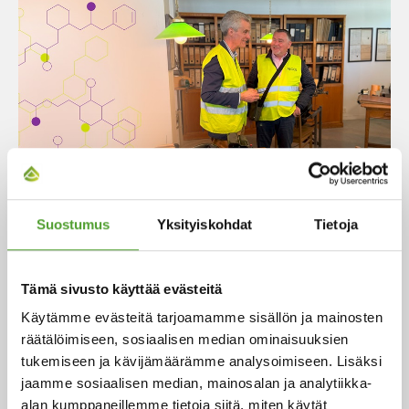
Artikkeli
Sata vuotta kumppanuutta: Algol ja
Suostumus
Yksityiskohdat
Tietoja
Evonik juhlistavat 100 vuoden
yhteistyötä
Tämä sivusto käyttää evästeitä
Käytämme evästeitä tarjoamamme sisällön ja mainosten
Kumppanuus sai alkunsa keramiikkateollisuuden
räätälöimiseen, sosiaalisen median ominaisuuksien
valmisteista ja on sittemmin laajentunut moniin
tukemiseen ja kävijämäärämme analysoimiseen. Lisäksi
muihin kemiallisiin tuotteisiin ja teollisiin ratkaisuihin.
jaamme sosiaalisen median, mainosalan ja analytiikka-
Yhteistyön kestävyys kumpuaa molempien yritysten
alan kumppaneillemme tietoja siitä, miten käytät
historiasta, jatkuvasta kehityksestä ja