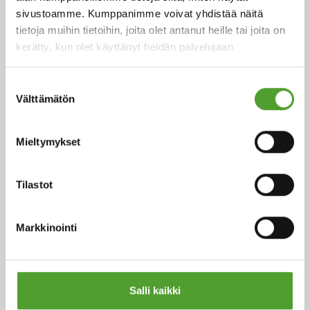
sivustoamme. Kumppanimme voivat yhdistää näitä
sopeutumiskyvystä yli vuosisadan ajan.
tietoja muihin tietoihin, joita olet antanut heille tai joita on
kerätty, kun olet käyttänyt heidän palvelujaan.
Lue lisää
Suostumuksen
Välttämätön
valinta
Mieltymykset
Tilastot
Markkinointi
Kemikaaliturvallisuus EU:ssa: CLP-
Salli kaikki
asetuksen ilmoitusvelvoitteet ja