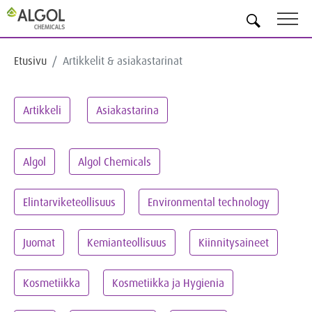
FI
Etusivu
Artikkelit & asiakastarinat
Artikkeli
Asiakastarina
Algol
Algol Chemicals
Elintarviketeollisuus
Environmental technology
Juomat
Kemianteollisuus
Kiinnitysaineet
Kosmetiikka
Kosmetiikka ja Hygienia