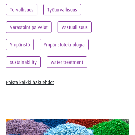
Turvallisuus
Työturvallisuus
Varastointipalvelut
Vastuullisuus
Ympäristö
Ympäristöteknologia
sustainability
water treatment
Poista kaikki hakuehdot