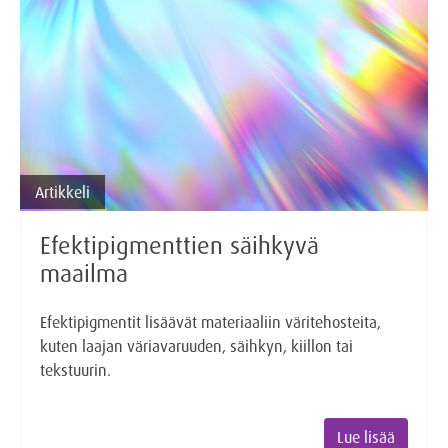
Artikkeli
Efektipigmenttien säihkyvä
maailma
Efektipigmentit lisäävät materiaaliin väritehosteita,
kuten laajan väriavaruuden, säihkyn, kiillon tai
tekstuurin.
Lue lisää