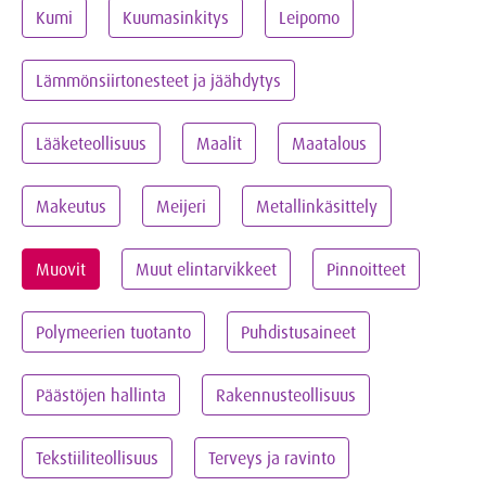
Kumi
Kuumasinkitys
Leipomo
Lämmönsiirtonesteet ja jäähdytys
Lääketeollisuus
Maalit
Maatalous
Makeutus
Meijeri
Metallinkäsittely
Muovit
Muut elintarvikkeet
Pinnoitteet
Polymeerien tuotanto
Puhdistusaineet
Päästöjen hallinta
Rakennusteollisuus
Tekstiiliteollisuus
Terveys ja ravinto