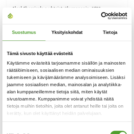
Algol Chemicals:n yhteistyökumppanin, UPM
Biohcemicals:n, UPM BioMotion™ RFF -toiminnallinen
täyteaine kasvattaa merkittävästi kumien ja
muoviyhdisteiden uusiutuvien materiaalien osuutta
Suostumus
Yksityiskohdat
Tietoja
vähentäen samalla tuotteiden ilmastovaikutusta.
Korvaamalla fossiilipohjaisia materiaaleja, kuten
nokimustaa, lopputuotteiden ympäristövaikutuksia
Tämä sivusto käyttää evästeitä
voidaan vähentää jopa yli 50 %.
Käytämme evästeitä tarjoamamme sisällön ja mainosten
räätälöimiseen, sosiaalisen median ominaisuuksien
Lue koko artikkeli
tukemiseen ja kävijämäärämme analysoimiseen. Lisäksi
jaamme sosiaalisen median, mainosalan ja analytiikka-
alan kumppaneillemme tietoja siitä, miten käytät
sivustoamme. Kumppanimme voivat yhdistää näitä
tietoja muihin tietoihin, joita olet antanut heille tai joita on
kerätty, kun olet käyttänyt heidän palvelujaan.
Suostumuksen