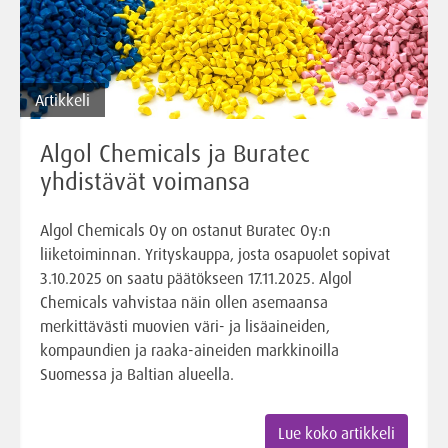
Artikkeli
Algol Chemicals ja Buratec
yhdistävät voimansa
Algol Chemicals Oy on ostanut Buratec Oy:n
liiketoiminnan. Yrityskauppa, josta osapuolet sopivat
3.10.2025 on saatu päätökseen 17.11.2025. Algol
Chemicals vahvistaa näin ollen asemaansa
merkittävästi muovien väri- ja lisäaineiden,
kompaundien ja raaka-aineiden markkinoilla
Suomessa ja Baltian alueella.
Lue koko artikkeli