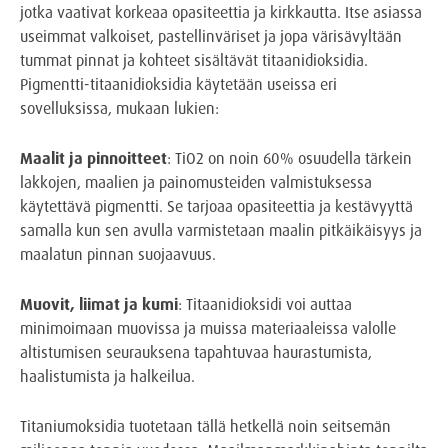
jotka vaativat korkeaa opasiteettia ja kirkkautta. Itse asiassa
useimmat valkoiset, pastellinväriset ja jopa värisävyltään
tummat pinnat ja kohteet sisältävät titaanidioksidia.
Pigmentti-titaanidioksidia käytetään useissa eri
sovelluksissa, mukaan lukien:
Maalit ja pinnoitteet
: TiO2 on noin 60% osuudella tärkein
lakkojen, maalien ja painomusteiden valmistuksessa
käytettävä pigmentti. Se tarjoaa opasiteettia ja kestävyyttä
samalla kun sen avulla varmistetaan maalin pitkäikäisyys ja
maalatun pinnan suojaavuus.
Muovit, liimat ja kumi
: Titaanidioksidi voi auttaa
minimoimaan muovissa ja muissa materiaaleissa valolle
altistumisen seurauksena tapahtuvaa haurastumista,
haalistumista ja halkeilua.
Titaniumoksidia tuotetaan tällä hetkellä noin seitsemän