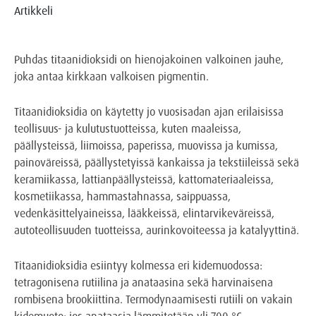
Artikkeli
Puhdas titaanidioksidi on hienojakoinen valkoinen jauhe,
joka antaa kirkkaan valkoisen pigmentin.
Titaanidioksidia on käytetty jo vuosisadan ajan erilaisissa
teollisuus- ja kulutustuotteissa, kuten maaleissa,
päällysteissä, liimoissa, paperissa, muovissa ja kumissa,
painoväreissä, päällystetyissä kankaissa ja tekstiileissä sekä
keramiikassa, lattianpäällysteissä, kattomateriaaleissa,
kosmetiikassa, hammastahnassa, saippuassa,
vedenkäsittelyaineissa, lääkkeissä, elintarvikeväreissä,
autoteollisuuden tuotteissa, aurinkovoiteessa ja katalyyttinä.
Titaanidioksidia esiintyy kolmessa eri kidemuodossa:
tetragonisena rutiilina ja anataasina sekä harvinaisena
rombisena brookiittina. Termodynaamisesti rutiili on vakain
kidemuoto; jos anataasia lämmitetään yli 700 °C