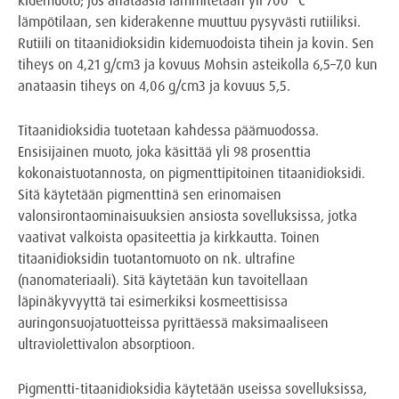
lämpötilaan, sen kiderakenne muuttuu pysyvästi rutiiliksi.
Rutiili on titaanidioksidin kidemuodoista tihein ja kovin. Sen
tiheys on 4,21 g/cm3 ja kovuus Mohsin asteikolla 6,5–7,0 kun
anataasin tiheys on 4,06 g/cm3 ja kovuus 5,5.
Titaanidioksidia tuotetaan kahdessa päämuodossa.
Ensisijainen muoto, joka käsittää yli 98 prosenttia
kokonaistuotannosta, on pigmenttipitoinen titaanidioksidi.
Sitä käytetään pigmenttinä sen erinomaisen ​​
valonsirontaominaisuuksien ansiosta sovelluksissa, jotka
vaativat valkoista opasiteettia ja kirkkautta. Toinen
titaanidioksidin tuotantomuoto on nk. ultrafine
(nanomateriaali). Sitä käytetään kun tavoitellaan
läpinäkyvyyttä tai esimerkiksi kosmeettisissa
auringonsuojatuotteissa pyrittäessä maksimaaliseen
ultraviolettivalon absorptioon.
Pigmentti-titaanidioksidia käytetään useissa sovelluksissa,