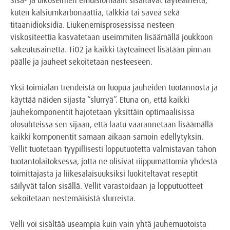
kuten kalsiumkarbonaattia, talkkia tai savea sekä
titaanidioksidia. Liukenemisprosessissa nesteen
viskositeettia kasvatetaan useimmiten lisäämällä joukkoon
sakeutusainetta. TiO2 ja kaikki täyteaineet lisätään pinnan
päälle ja jauheet sekoitetaan nesteeseen.
Yksi toimialan trendeistä on luopua jauheiden tuotannosta ja
käyttää näiden sijasta “slurryä”. Etuna on, että kaikki
jauhekomponentit hajotetaan yksittäin optimaalisissa
olosuhteissa sen sijaan, että laatu vaarannetaan lisäämällä
kaikki komponentit samaan aikaan samoin edellytyksin.
Vellit tuotetaan tyypillisesti lopputuotetta valmistavan tahon
tuotantolaitoksessa, jotta ne olisivat riippumattomia yhdestä
toimittajasta ja liikesalaisuuksiksi luokiteltavat reseptit
säilyvät talon sisällä. Vellit varastoidaan ja lopputuotteet
sekoitetaan nestemäisistä slurreista.
Velli voi sisältää useampia kuin vain yhtä jauhemuotoista