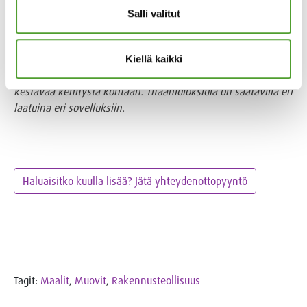
tuottajilta, Boom Ltd:ltä. Boom tunnetaan erinomaisesta
Salli valitut
laadustaan ja kilpailukykyisestä hinnastaan. He ovat
vakuuttaneet meidät käyttämällään länsimaisella
teknologiallaan, pitkäjänteisellä kumppanuudellamme,
Kiellä kaikki
tekemillämme tehdasauditoinneilla sekä kiinnostuksellaan
kestävää kehitystä kohtaan. Titaanidioksidia on saatavilla eri
laatuina eri sovelluksiin.
Haluaisitko kuulla lisää? Jätä yhteydenottopyyntö
Tagit:
Maalit
,
Muovit
,
Rakennusteollisuus