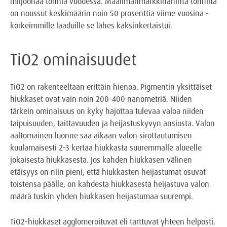
miljoonaa tonnia vuodessa. Maailmanmarkkinahinta tonnilta
on noussut keskimäärin noin 50 prosenttia viime vuosina -
korkeimmille laaduille se lähes kaksinkertaistui.
TiO2 ominaisuudet
TiO2 on rakenteeltaan erittäin hienoa. Pigmentin yksittäiset
hiukkaset ovat vain noin 200-400 nanometriä. Niiden
tärkein ominaisuus on kyky hajottaa tulevaa valoa niiden
taipuisuuden, taittavuuden ja heijastuskyvyn ansiosta. Valon
aaltomainen luonne saa aikaan valon sirottautumisen
kuulamaisesti 2-3 kertaa hiukkasta suuremmalle alueelle
jokaisesta hiukkasesta. Jos kahden hiukkasen välinen
etäisyys on niin pieni, että hiukkasten heijastumat osuvat
toistensa päälle, on kahdesta hiukkasesta heijastuva valon
määrä tuskin yhden hiukkasen heijastumaa suurempi.
TiO2-hiukkaset agglomeroituvat eli tarttuvat yhteen helposti.