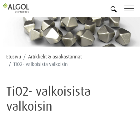
FI
Etusivu
Artikkelit & asiakastarinat
TiO2- valkoisista valkoisin
TiO2- valkoisista
valkoisin