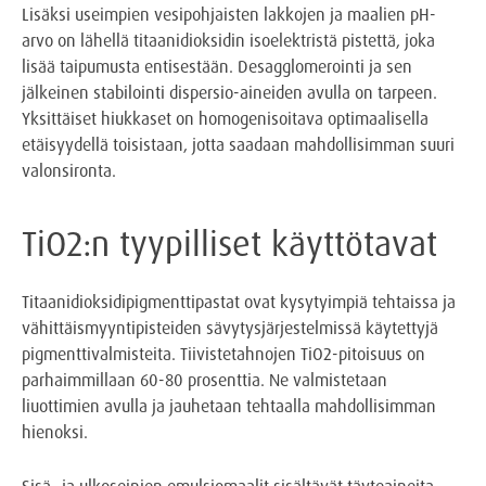
Lisäksi useimpien vesipohjaisten lakkojen ja maalien pH-
arvo on lähellä titaanidioksidin isoelektristä pistettä, joka
lisää taipumusta entisestään. Desagglomerointi ja sen
jälkeinen stabilointi dispersio-aineiden avulla on tarpeen.
Yksittäiset hiukkaset on homogenisoitava optimaalisella
etäisyydellä toisistaan, jotta saadaan mahdollisimman suuri
valonsironta.
TiO2:n tyypilliset käyttötavat
Titaanidioksidipigmenttipastat ovat kysytyimpiä tehtaissa ja
vähittäismyyntipisteiden sävytysjärjestelmissä käytettyjä
pigmenttivalmisteita. Tiivistetahnojen TiO2-pitoisuus on
parhaimmillaan 60-80 prosenttia. Ne valmistetaan
liuottimien avulla ja jauhetaan tehtaalla mahdollisimman
hienoksi.
Sisä- ja ulkoseinien emulsiomaalit sisältävät täyteaineita,