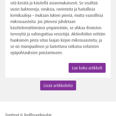
sitä kerätä ja käsitellä asianmukaisesti. Se sisältää
usein bakteereja, viruksia, ravinteita ja haitallisia
kemikaaleja – mukaan lukien pieniä, mutta vaarallisia
mikrosaasteita. Jos jätevesi johdetaan
käsittelemättömänä ympäristöön, se uhkaa ihmisten
terveyttä ja vahingoittaa vesistöjä. Aktiivihiilen erittäin
huokoinen pinta sitoo laajan kirjon mikrosaasteita, ja
se on monipuolinen ja luotettava ratkaisu erilaisten
epäpuhtauksien poistamiseen.
Lue koko artikkeli
Lisää artikkeleita
Tuotteet & Teollisuudenalat