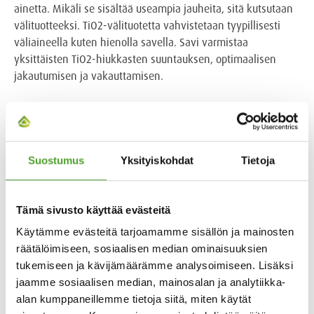
ainetta. Mikäli se sisältää useampia jauheita, sitä kutsutaan
välituotteeksi. TiO2-välituotetta vahvistetaan tyypillisesti
väliaineella kuten hienolla savella. Savi varmistaa
yksittäisten TiO2-hiukkasten suuntauksen, optimaalisen
jakautumisen ja vakauttamisen.
TiO2 ja kestävä kehitys
Eri ominaisuuksiensa vuoksi titaanidioksidin on todettu
Suostumus
Yksityiskohdat
Tietoja
olevan hyödyllinen monissa erilaisissa
ympäristöystävällisissä sovelluksissa. Ulkomaaleissa
titaanidioksidin valkoiset, valoa heijastavat ominaisuudet
Tämä sivusto käyttää evästeitä
voivat johtaa huomattaviin energiansäästöihin lämpimillä ja
Käytämme evästeitä tarjoamamme sisällön ja mainosten
trooppisilla ilmastovyöhykkeillä, sillä se vähentää
räätälöimiseen, sosiaalisen median ominaisuuksien
ilmastoinnin tarvetta.
tukemiseen ja kävijämäärämme analysoimiseen. Lisäksi
jaamme sosiaalisen median, mainosalan ja analytiikka-
Peittävyytensä ansiosta titaanidioksidipohjaiset pinnoitteet
alan kumppaneillemme tietoja siitä, miten käytät
eivät edellytä useita paksuja kerroksia, mikä parantaa