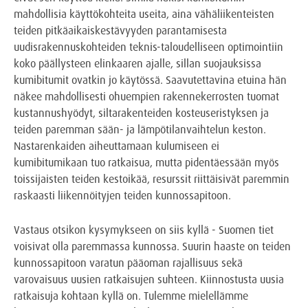
mahdollisia käyttökohteita useita, aina vähäliikenteisten
teiden pitkäaikaiskestävyyden parantamisesta
uudisrakennuskohteiden teknis-taloudelliseen optimointiin
koko päällysteen elinkaaren ajalle, sillan suojauksissa
kumibitumit ovatkin jo käytössä. Saavutettavina etuina hän
näkee mahdollisesti ohuempien rakennekerrosten tuomat
kustannushyödyt, siltarakenteiden kosteuseristyksen ja
teiden paremman sään- ja lämpötilanvaihtelun keston.
Nastarenkaiden aiheuttamaan kulumiseen ei
kumibitumikaan tuo ratkaisua, mutta pidentäessään myös
toissijaisten teiden kestoikää, resurssit riittäisivät paremmin
raskaasti liikennöityjen teiden kunnossapitoon.
Vastaus otsikon kysymykseen on siis kyllä - Suomen tiet
voisivat olla paremmassa kunnossa. Suurin haaste on teiden
kunnossapitoon varatun pääoman rajallisuus sekä
varovaisuus uusien ratkaisujen suhteen. Kiinnostusta uusia
ratkaisuja kohtaan kyllä on. Tulemme mielellämme