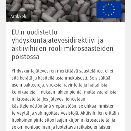
Artikkeli
EU:n uudistettu
yhdyskuntajätevesidirektiivi ja
aktiivihiilen rooli mikrosaasteiden
poistossa
Yhdyskuntajätevesi on merkittävä saastelähde, ellei
sitä kerätä ja käsitellä asianmukaisesti. Se sisältää
usein bakteereja, viruksia, ravinteita ja haitallisia
kemikaaleja – mukaan lukien pieniä, mutta vaarallisia
mikrosaasteita. Jos jätevesi johdetaan
käsittelemättömänä ympäristöön, se uhkaa ihmisten
terveyttä ja vahingoittaa vesistöjä. Aktiivihiilen erittäin
huokoinen pinta sitoo laajan kirjon mikrosaasteita, ja
se on monipuolinen ja luotettava ratkaisu erilaisten