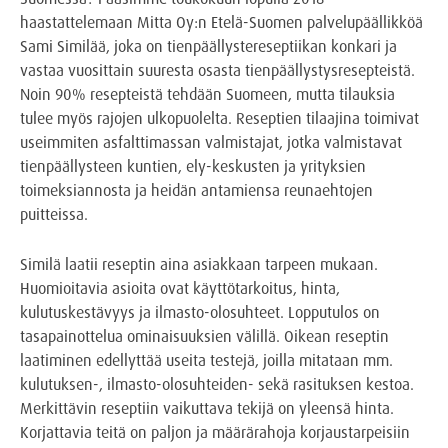
haastattelemaan Mitta Oy:n Etelä-Suomen palvelupäällikköä
Sami Similää, joka on tienpäällystereseptiikan konkari ja
vastaa vuosittain suuresta osasta tienpäällystysresepteistä.
Noin 90% resepteistä tehdään Suomeen, mutta tilauksia
tulee myös rajojen ulkopuolelta. Reseptien tilaajina toimivat
useimmiten asfalttimassan valmistajat, jotka valmistavat
tienpäällysteen kuntien, ely-keskusten ja yrityksien
toimeksiannosta ja heidän antamiensa reunaehtojen
puitteissa.
Similä laatii reseptin aina asiakkaan tarpeen mukaan.
Huomioitavia asioita ovat käyttötarkoitus, hinta,
kulutuskestävyys ja ilmasto-olosuhteet. Lopputulos on
tasapainottelua ominaisuuksien välillä. Oikean reseptin
laatiminen edellyttää useita testejä, joilla mitataan mm.
kulutuksen-, ilmasto-olosuhteiden- sekä rasituksen kestoa.
Merkittävin reseptiin vaikuttava tekijä on yleensä hinta.
Korjattavia teitä on paljon ja määrärahoja korjaustarpeisiin