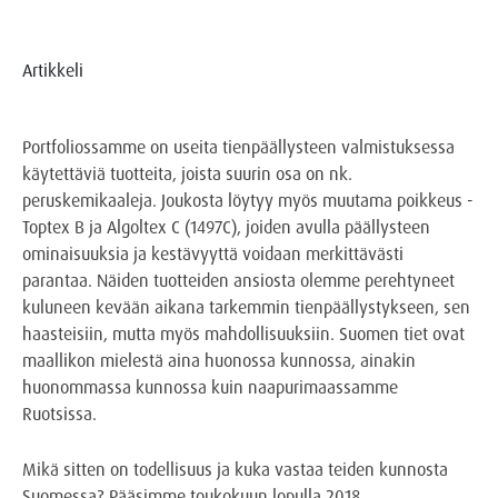
Artikkeli
Portfoliossamme on useita tienpäällysteen valmistuksessa
käytettäviä tuotteita, joista suurin osa on nk.
peruskemikaaleja. Joukosta löytyy myös muutama poikkeus -
Toptex B ja Algoltex C (1497C), joiden avulla päällysteen
ominaisuuksia ja kestävyyttä voidaan merkittävästi
parantaa. Näiden tuotteiden ansiosta olemme perehtyneet
kuluneen kevään aikana tarkemmin tienpäällystykseen, sen
haasteisiin, mutta myös mahdollisuuksiin. Suomen tiet ovat
maallikon mielestä aina huonossa kunnossa, ainakin
huonommassa kunnossa kuin naapurimaassamme
Ruotsissa.
Mikä sitten on todellisuus ja kuka vastaa teiden kunnosta
Suomessa? Pääsimme toukokuun lopulla 2018