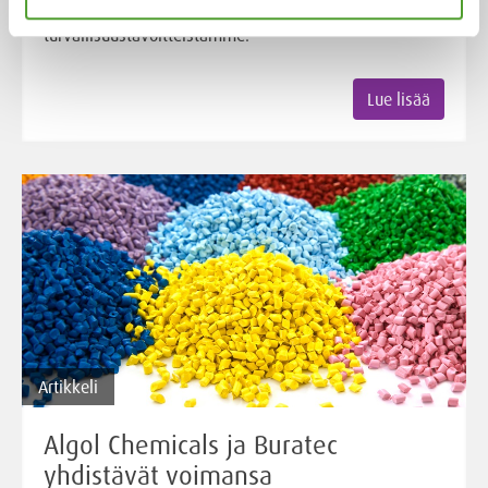
vastuullisuutta mittaavat tavoitteet sekä osan
turvallisuustavoitteistamme.
Lue lisää
Artikkeli
Algol Chemicals ja Buratec
yhdistävät voimansa