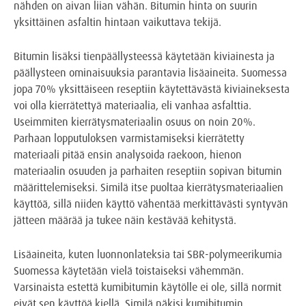
nähden on aivan liian vähän. Bitumin hinta on suurin
yksittäinen asfaltin hintaan vaikuttava tekijä.
Bitumin lisäksi tienpäällysteessä käytetään kiviainesta ja
päällysteen ominaisuuksia parantavia lisäaineita. Suomessa
jopa 70% yksittäiseen reseptiin käytettävästä kiviaineksesta
voi olla kierrätettyä materiaalia, eli vanhaa asfalttia.
Useimmiten kierrätysmateriaalin osuus on noin 20%.
Parhaan lopputuloksen varmistamiseksi kierrätetty
materiaali pitää ensin analysoida raekoon, hienon
materiaalin osuuden ja parhaiten reseptiin sopivan bitumin
määrittelemiseksi. Similä itse puoltaa kierrätysmateriaalien
käyttöä, sillä niiden käyttö vähentää merkittävästi syntyvän
jätteen määrää ja tukee näin kestävää kehitystä.
Lisäaineita, kuten luonnonlateksia tai SBR-polymeerikumia
Suomessa käytetään vielä toistaiseksi vähemmän.
Varsinaista estettä kumibitumin käytölle ei ole, sillä normit
eivät sen käyttöä kiellä. Similä näkisi kumibitumin