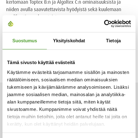
kertomaan Toptex B:n ja Algoltex C:n ominaisuuksista ja
niiden avulla saavutettavista hyödyistä sekä kuulemaan
applikaationne haasteista.
Suostumus
Yksityiskohdat
Tietoja
Tagit:
Muovit
,
Polymeerien tuotanto
,
Rakennusteollisuus
,
Tämä sivusto käyttää evästeitä
Ympäristöteknologia
Käytämme evästeitä tarjoamamme sisällön ja mainosten
räätälöimiseen, sosiaalisen median ominaisuuksien
tukemiseen ja kävijämäärämme analysoimiseen. Lisäksi
jaamme sosiaalisen median, mainosalan ja analytiikka-
ARTIKKELIT
alan kumppaneillemme tietoja siitä, miten käytät
sivustoamme. Kumppanimme voivat yhdistää näitä
tietoja muihin tietoihin, joita olet antanut heille tai joita on
kerätty, kun olet käyttänyt heidän palvelujaan.