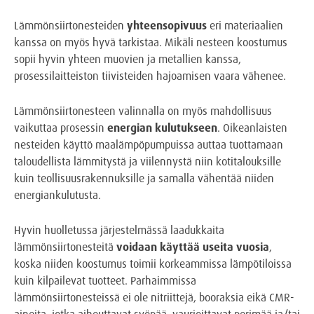
Lämmönsiirtonesteiden
yhteensopivuus
eri materiaalien
kanssa on myös hyvä tarkistaa. Mikäli nesteen koostumus
sopii hyvin yhteen muovien ja metallien kanssa,
prosessilaitteiston tiivisteiden hajoamisen vaara vähenee.
Lämmönsiirtonesteen valinnalla on myös mahdollisuus
vaikuttaa prosessin
energian kulutukseen
. Oikeanlaisten
nesteiden käyttö maalämpöpumpuissa auttaa tuottamaan
taloudellista lämmitystä ja viilennystä niin kotitalouksille
kuin teollisuusrakennuksille ja samalla vähentää niiden
energiankulutusta.
Hyvin huolletussa järjestelmässä laadukkaita
lämmönsiirtonesteitä
voidaan käyttää useita vuosia
,
koska niiden koostumus toimii korkeammissa lämpötiloissa
kuin kilpailevat tuotteet. Parhaimmissa
lämmönsiirtonesteissä ei ole nitriittejä, booraksia eikä CMR-
aineita, jotka aiheuttavat syöpää, vaurioittavat perimää ja/tai