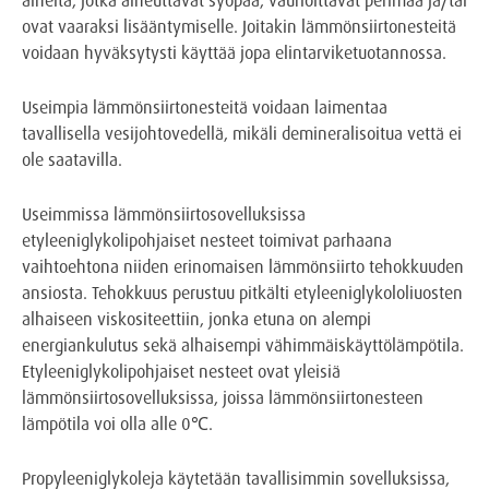
ovat vaaraksi lisääntymiselle. Joitakin lämmönsiirtonesteitä
voidaan hyväksytysti käyttää jopa elintarviketuotannossa.
Useimpia lämmönsiirtonesteitä voidaan laimentaa
tavallisella vesijohtovedellä, mikäli demineralisoitua vettä ei
ole saatavilla.
Useimmissa lämmönsiirtosovelluksissa
etyleeniglykolipohjaiset nesteet toimivat parhaana
vaihtoehtona niiden erinomaisen lämmönsiirto tehokkuuden
ansiosta. Tehokkuus perustuu pitkälti etyleeniglykololiuosten
alhaiseen viskositeettiin, jonka etuna on alempi
energiankulutus sekä alhaisempi vähimmäiskäyttölämpötila.
Etyleeniglykolipohjaiset nesteet ovat yleisiä
lämmönsiirtosovelluksissa, joissa lämmönsiirtonesteen
lämpötila voi olla alle 0℃.
Propyleeniglykoleja käytetään tavallisimmin sovelluksissa,