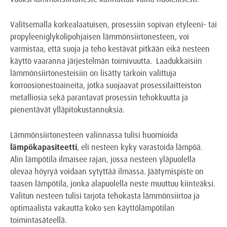
Valitsemalla korkealaatuisen, prosessiin sopivan etyleeni- tai
propyleeniglykolipohjaisen lämmönsiirtonesteen, voi
varmistaa, että suoja ja teho kestävät pitkään eikä nesteen
käyttö vaaranna järjestelmän toimivuutta. Laadukkaisiin
lämmönsiirtonesteisiin on lisätty tarkoin valittuja
korroosionestoaineita, jotka suojaavat prosessilaitteiston
metalliosia sekä parantavat prosessin tehokkuutta ja
pienentävät ylläpitokustannuksia.
Lämmönsiirtonesteen valinnassa tulisi huomioida
lämpökapasiteetti
, eli nesteen kyky varastoida lämpöä.
Alin lämpötila ilmaisee rajan, jossa nesteen yläpuolella
olevaa höyryä voidaan sytyttää ilmassa. Jäätymispiste on
taasen lämpötila, jonka alapuolella neste muuttuu kiinteäksi.
Valitun nesteen tulisi tarjota tehokasta lämmönsiirtoa ja
optimaalista vakautta koko sen käyttölämpötilan
toimintasäteellä.