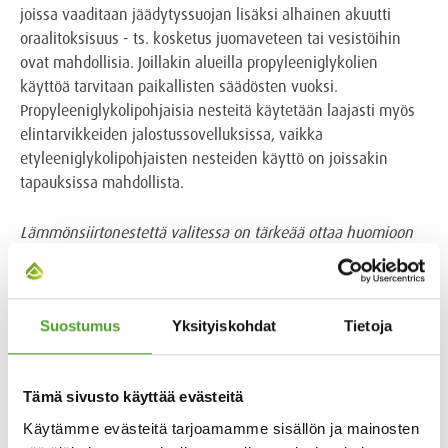
joissa vaaditaan jäädytyssuojan lisäksi alhainen akuutti
oraalitoksisuus - ts. kosketus juomaveteen tai vesistöihin
ovat mahdollisia. Joillakin alueilla propyleeniglykolien
käyttöä tarvitaan paikallisten säädösten vuoksi.
Propyleeniglykolipohjaisia nesteitä käytetään laajasti myös
elintarvikkeiden jalostussovelluksissa, vaikka
etyleeniglykolipohjaisten nesteiden käyttö on joissakin
tapauksissa mahdollista.
Lämmönsiirtonestettä valitessa on tärkeää ottaa huomioon
useita seikkoja, jotka saattavat vaikuttaa nesteen valintaan.
Yksi merkittävimmistä on paikallinen lainsäädäntö, joka
saattaa sanella valittavan nesteen. Myös
Suostumus
Yksityiskohdat
Tietoja
lämmönsiirtonesteen käyttökohde saattaa rajata joko
etyleeni tai propyleeniglykolin vaihtoehtojen ulkopuolelle.
Tämä sivusto käyttää evästeitä
Käytämme evästeitä tarjoamamme sisällön ja mainosten