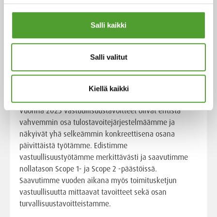
Salli kaikki
Artikkeli
Edistimme vastuullisuustyötämme
Salli valitut
ja saavutimme nollatason Scope 1-
ja Scope 2 -päästöissä
Kiellä kaikki
Vuonna 2025 vastuullisuustavoitteet olivat entistä
vahvemmin osa tulostavoitejärjestelmäämme ja
näkyivät yhä selkeämmin konkreettisena osana
päivittäistä työtämme. Edistimme
vastuullisuustyötämme merkittävästi ja saavutimme
nollatason Scope 1- ja Scope 2 -päästöissä.
Saavutimme vuoden aikana myös toimitusketjun
vastuullisuutta mittaavat tavoitteet sekä osan
turvallisuustavoitteistamme.