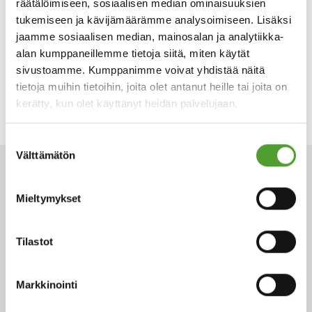
räätälöimiseen, sosiaalisen median ominaisuuksien
Tutustu Dow:n laadukkaisiin lämmönsiirtonesteisiin
tukemiseen ja kävijämäärämme analysoimiseen. Lisäksi
jaamme sosiaalisen median, mainosalan ja analytiikka-
alan kumppaneillemme tietoja siitä, miten käytät
sivustoamme. Kumppanimme voivat yhdistää näitä
tietoja muihin tietoihin, joita olet antanut heille tai joita on
kerätty, kun olet käyttänyt heidän palvelujaan.
Tagit:
Lämmönsiirtonesteet ja jäähdytys
Suostumuksen
Välttämätön
valinta
ARTIKKELIT
Mieltymykset
Tilastot
Markkinointi