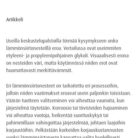
Artikkeli
Useilla keskustelupalstoilla törmää kysymykseen onko
lämmönsiirtonesteillä eroa. Vertailussa ovat useimmiten
etyleeni- ja propyleenipohjainen glykoli. Visuaalisesti erona
on nesteiden väri, mutta käytännössä niiden erot ovat
huomattavasti merkittävämmät.
Eri lämmönsiirtonesteet on tarkoitettu eri prosesseihin,
jolloin niiden vaatimukset eroavat usein paljonkin toisistaan.
Väärän tuotteen valitseminen voi aiheuttaa vaurioita, kun
järjestelmä täytetään. Korroosio tai tiivisteiden hajoaminen
voi aiheuttaa vuotoja, heikentää suorituskykyä tai
pahimmillaan vahingoittaa järjestelmää, johtaen laajoihin
korjaustöihin. Pelkästään korkeiden korjauskustannusten
vuoksi lämmönsiirtoneste kannattaa valita huolellisesti.