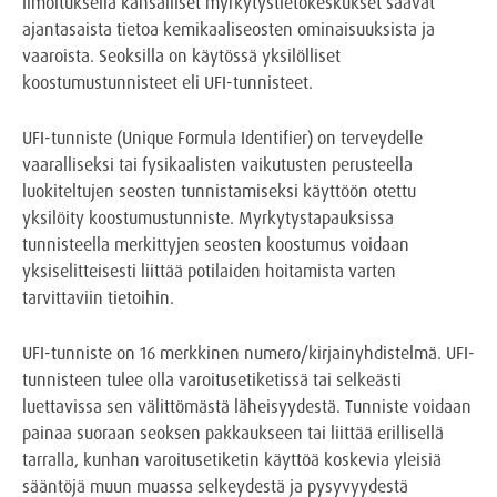
Ilmoituksella kansalliset myrkytystietokeskukset saavat
ajantasaista tietoa kemikaaliseosten ominaisuuksista ja
vaaroista. Seoksilla on käytössä yksilölliset
koostumustunnisteet eli UFI-tunnisteet.
UFI-tunniste (Unique Formula Identifier) on terveydelle
vaaralliseksi tai fysikaalisten vaikutusten perusteella
luokiteltujen seosten tunnistamiseksi käyttöön otettu
yksilöity koostumustunniste. Myrkytystapauksissa
tunnisteella merkittyjen seosten koostumus voidaan
yksiselitteisesti liittää potilaiden hoitamista varten
tarvittaviin tietoihin.
UFI-tunniste on 16 merkkinen numero/kirjainyhdistelmä. UFI-
tunnisteen tulee olla varoitusetiketissä tai selkeästi
luettavissa sen välittömästä läheisyydestä. Tunniste voidaan
painaa suoraan seoksen pakkaukseen tai liittää erillisellä
tarralla, kunhan varoitusetiketin käyttöä koskevia yleisiä
sääntöjä muun muassa selkeydestä ja pysyvyydestä