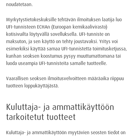
noudatetaan.
Myrkytystietokeskuksille tehtävän ilmoituksen laatija luo
UFI-tunnisteen ECHAn (Euroopan kemikaalivirasto)
kotisivuilta löytyvällä sovelluksella. UFI-tunniste on
maksuton, ja sen käyttö on tehty joustavaksi. Yritys voi
esimerkiksi käyttää samaa UFI-tunnistetta toimitusketjussa,
kunhan seoksen koostumus pysyy muuttumattomana tai
luoda useampia UFI-tunnisteita samalle tuotteelle.
Vaarallisen seoksen ilmoitusvelvoitteen määräaika riippuu
tuotteen loppukäyttäjästä.
Kuluttaja- ja ammattikäyttöön
tarkoitetut tuotteet
Kuluttaja- ja ammattikäyttöön myytävien seosten tiedot on