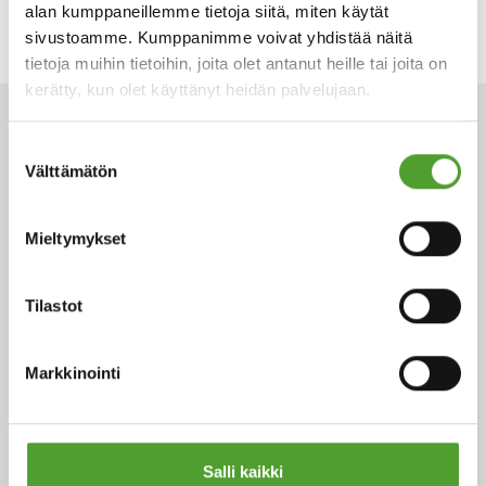
OTA YHTEYTTÄ
alan kumppaneillemme tietoja siitä, miten käytät
sivustoamme. Kumppanimme voivat yhdistää näitä
tietoja muihin tietoihin, joita olet antanut heille tai joita on
kerätty, kun olet käyttänyt heidän palvelujaan.
ARTIKKELIT
Suostumuksen
Välttämätön
valinta
Mieltymykset
Tilastot
Markkinointi
Artikkeli
Edistimme vastuullisuustyötämme
Salli kaikki