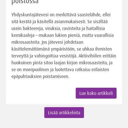
poistossa
Yhdyskuntajätevesi on merkittävä saastelähde, ellei
sitä kerätä ja käsitellä asianmukaisesti. Se sisältää
usein bakteereja, viruksia, ravinteita ja haitallisia
kemikaaleja – mukaan lukien pieniä, mutta vaarallisia
mikrosaasteita. Jos jätevesi johdetaan
käsittelemättömänä ympäristöön, se uhkaa ihmisten
terveyttä ja vahingoittaa vesistöjä. Aktiivihiilen erittäin
huokoinen pinta sitoo laajan kirjon mikrosaasteita, ja
se on monipuolinen ja luotettava ratkaisu erilaisten
epäpuhtauksien poistamiseen.
Lue koko artikkeli
Lisää artikkeleita