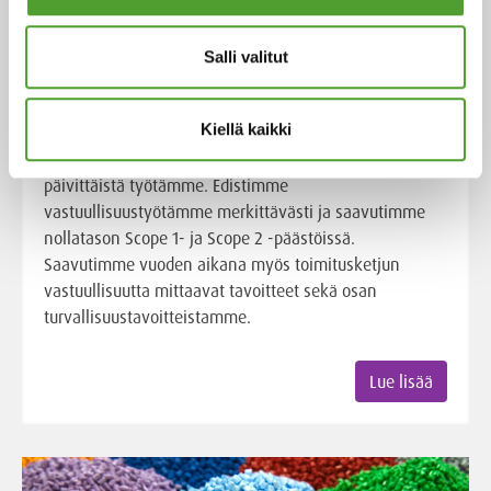
ja saavutimme nollatason Scope 1-
ja Scope 2 -päästöissä
Salli valitut
Vuonna 2025 vastuullisuustavoitteet olivat entistä
Kiellä kaikki
vahvemmin osa tulostavoitejärjestelmäämme ja
näkyivät yhä selkeämmin konkreettisena osana
päivittäistä työtämme. Edistimme
vastuullisuustyötämme merkittävästi ja saavutimme
nollatason Scope 1- ja Scope 2 -päästöissä.
Saavutimme vuoden aikana myös toimitusketjun
vastuullisuutta mittaavat tavoitteet sekä osan
turvallisuustavoitteistamme.
Lue lisää