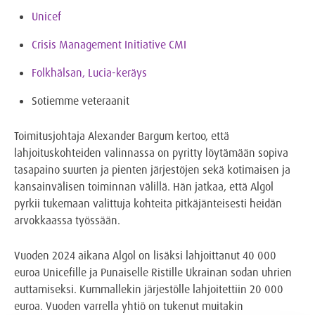
Unicef
Crisis Management Initiative CMI
Folkhälsan, Lucia-keräys
Sotiemme veteraanit
Toimitusjohtaja Alexander Bargum kertoo, että
lahjoituskohteiden valinnassa on pyritty löytämään sopiva
tasapaino suurten ja pienten järjestöjen sekä kotimaisen ja
kansainvälisen toiminnan välillä. Hän jatkaa, että Algol
pyrkii tukemaan valittuja kohteita pitkäjänteisesti heidän
arvokkaassa työssään.
Vuoden 2024 aikana Algol on lisäksi lahjoittanut 40 000
euroa Unicefille ja Punaiselle Ristille Ukrainan sodan uhrien
auttamiseksi. Kummallekin järjestölle lahjoitettiin 20 000
euroa. Vuoden varrella yhtiö on tukenut muitakin