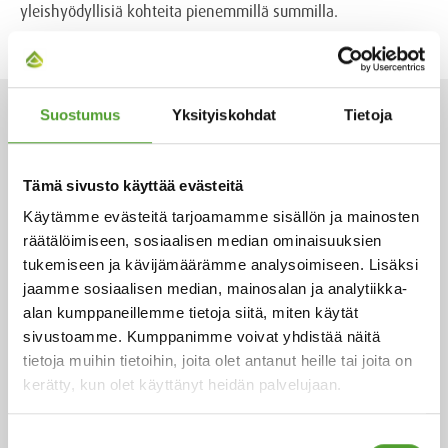
yleishyödyllisiä kohteita pienemmillä summilla.
Suostumus
Yksityiskohdat
Tietoja
AJANKOHTAISET
Tämä sivusto käyttää evästeitä
Käytämme evästeitä tarjoamamme sisällön ja mainosten
2.7.2026
räätälöimiseen, sosiaalisen median ominaisuuksien
Adam Cederwall Baidori nimitetty
tukemiseen ja kävijämäärämme analysoimiseen. Lisäksi
Algol Chemicalsin Scandinavia -
jaamme sosiaalisen median, mainosalan ja analytiikka-
yksikön liiketoimintajohtajaksi
alan kumppaneillemme tietoja siitä, miten käytät
sivustoamme. Kumppanimme voivat yhdistää näitä
tietoja muihin tietoihin, joita olet antanut heille tai joita on
kerätty, kun olet käyttänyt heidän palvelujaan.
18.5.2026
Suostumuksen