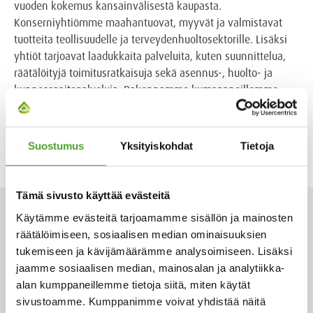
vuoden kokemus kansainvälisestä kaupasta.
Konserniyhtiömme maahantuovat, myyvät ja valmistavat
tuotteita teollisuudelle ja terveyden­huoltosektorille. Lisäksi
yhtiöt tarjoavat laadukkaita palveluita, kuten suunnittelua,
räätälöityjä toimitusratkaisuja sekä asennus-, huolto- ja
kunnossapito­palveluja. Rakennamme kumppaneillemme
menestystä ja vastuullista tulevaisuutta. Algol työllistää yli
500 ammattitaitoista työntekijää yhdeksässä eri maassa.
Suostumus
Yksityiskohdat
Tietoja
Tämä sivusto käyttää evästeitä
Käytämme evästeitä tarjoamamme sisällön ja mainosten
AJANKOHTAISET
räätälöimiseen, sosiaalisen median ominaisuuksien
tukemiseen ja kävijämäärämme analysoimiseen. Lisäksi
jaamme sosiaalisen median, mainosalan ja analytiikka-
alan kumppaneillemme tietoja siitä, miten käytät
2.7.2026
sivustoamme. Kumppanimme voivat yhdistää näitä