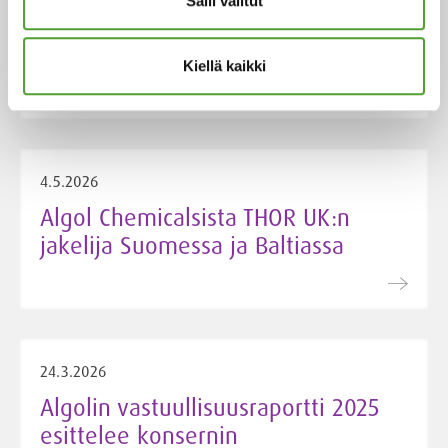
hopeatason EcoVadis-arvioinnissa –
Salli valitut
hankinnan kestävyys vahvistui
entisestään
Kiellä kaikki
4.5.2026
Algol Chemicalsista THOR UK:n
jakelija Suomessa ja Baltiassa
24.3.2026
Algolin vastuullisuusraportti 2025
esittelee konsernin