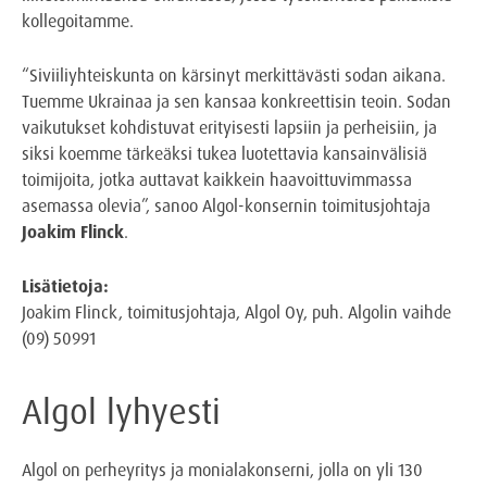
kollegoitamme.
“Siviiliyhteiskunta on kärsinyt merkittävästi sodan aikana.
Tuemme Ukrainaa ja sen kansaa konkreettisin teoin. Sodan
vaikutukset kohdistuvat erityisesti lapsiin ja perheisiin, ja
siksi koemme tärkeäksi tukea luotettavia kansainvälisiä
toimijoita, jotka auttavat kaikkein haavoittuvimmassa
asemassa olevia”, sanoo Algol-konsernin toimitusjohtaja
Joakim Flinck
.
Lisätietoja:
Joakim Flinck, toimitusjohtaja, Algol Oy, puh. Algolin vaihde
(09) 50991
Algol lyhyesti
Algol on perheyritys ja monialakonserni, jolla on yli 130