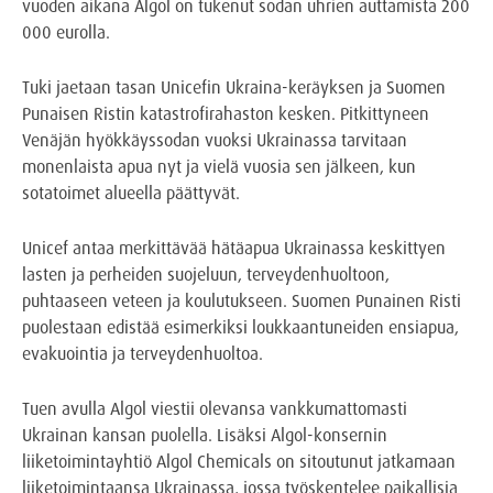
vuoden aikana Algol on tukenut sodan uhrien auttamista 200
000 eurolla.
Tuki jaetaan tasan Unicefin Ukraina-keräyksen ja Suomen
Punaisen Ristin katastrofirahaston kesken. Pitkittyneen
Venäjän hyökkäyssodan vuoksi Ukrainassa tarvitaan
monenlaista apua nyt ja vielä vuosia sen jälkeen, kun
sotatoimet alueella päättyvät.
Unicef antaa merkittävää hätäapua Ukrainassa keskittyen
lasten ja perheiden suojeluun, terveydenhuoltoon,
puhtaaseen veteen ja koulutukseen. Suomen Punainen Risti
puolestaan edistää esimerkiksi loukkaantuneiden ensiapua,
evakuointia ja terveydenhuoltoa.
Tuen avulla Algol viestii olevansa vankkumattomasti
Ukrainan kansan puolella. Lisäksi Algol-konsernin
liiketoimintayhtiö Algol Chemicals on sitoutunut jatkamaan
liiketoimintaansa Ukrainassa, jossa työskentelee paikallisia