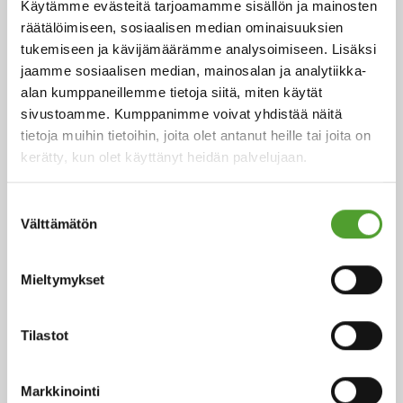
Käytämme evästeitä tarjoamamme sisällön ja mainosten
18.5.2026
räätälöimiseen, sosiaalisen median ominaisuuksien
Juha Hietalahti nimitetty Algol
tukemiseen ja kävijämäärämme analysoimiseen. Lisäksi
Chemicalsin väliaikaiseksi
jaamme sosiaalisen median, mainosalan ja analytiikka-
alan kumppaneillemme tietoja siitä, miten käytät
hankintajohtajaksi
sivustoamme. Kumppanimme voivat yhdistää näitä
tietoja muihin tietoihin, joita olet antanut heille tai joita on
kerätty, kun olet käyttänyt heidän palvelujaan.
5.5.2026
Suostumuksen
Välttämätön
valinta
Algol Chemicals saavutti
hopeatason EcoVadis-arvioinnissa –
Mieltymykset
hankinnan kestävyys vahvistui
entisestään
Tilastot
Markkinointi