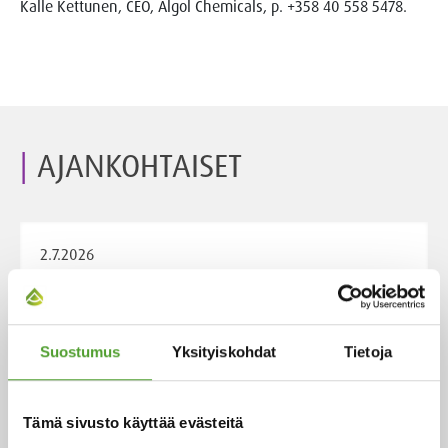
Kalle Kettunen, CEO, Algol Chemicals, p. +358 40 558 5478.
AJANKOHTAISET
2.7.2026
Adam Cederwall Baidori nimitetty
Algol Chemicalsin Scandinavia -
yksikön liiketoimintajohtajaksi
Suostumus
Yksityiskohdat
Tietoja
Tämä sivusto käyttää evästeitä