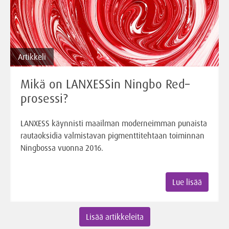
Artikkeli
Mikä on LANXESSin Ningbo Red–
prosessi?
LANXESS käynnisti maailman moderneimman punaista
rautaoksidia valmistavan pigmenttitehtaan toiminnan
Ningbossa vuonna 2016.
Lue lisää
Lisää artikkeleita