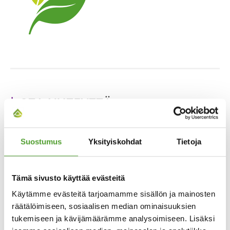
OTA YHTEYTTÄ
Mika Lammi
Suostumus
Yksityiskohdat
Tietoja
+358 40 681 4324
Tämä sivusto käyttää evästeitä
mika.lammi@algol.com
Käytämme evästeitä tarjoamamme sisällön ja mainosten
räätälöimiseen, sosiaalisen median ominaisuuksien
tukemiseen ja kävijämäärämme analysoimiseen. Lisäksi